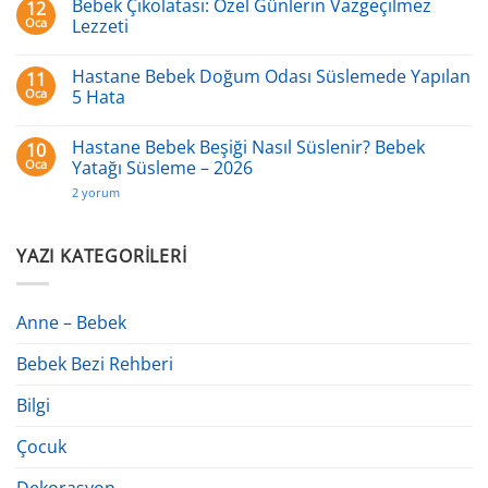
Bebek Çikolatası: Özel Günlerin Vazgeçilmez
12
–
2026
En
2026
Rehberi
Doğru
Oca
Lezzeti
ile
Bebek
Cevabını
Bezi
Yorum
Bulun!
Nasıl
yok
Hastane Bebek Doğum Odası Süslemede Yapılan
11
Seçilir?
Bebek
Bilmeniz
Çikolatası:
Oca
5 Hata
Gereken
Özel
Her
Günlerin
Yorum
Şey
Vazgeçilmez
yok
Hastane Bebek Beşiği Nasıl Süslenir? Bebek
10
(SSS)
Lezzeti
Hastane
Bebek
Oca
Yatağı Süsleme – 2026
Doğum
Odası
Hastane
2 yorum
Süslemede
Bebek
Yapılan
Beşiği
5
Nasıl
Hata
Süslenir?
YAZI KATEGORILERI
Bebek
Yatağı Süsleme
–
2026
Anne – Bebek
için
Bebek Bezi Rehberi
Bilgi
Çocuk
Dekorasyon