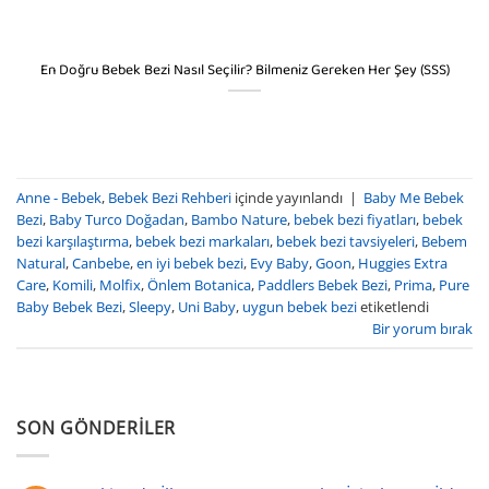
En Doğru Bebek Bezi Nasıl Seçilir? Bilmeniz Gereken Her Şey (SSS)
Anne - Bebek
,
Bebek Bezi Rehberi
içinde yayınlandı
|
Baby Me Bebek
Bezi
,
Baby Turco Doğadan
,
Bambo Nature
,
bebek bezi fiyatları
,
bebek
bezi karşılaştırma
,
bebek bezi markaları
,
bebek bezi tavsiyeleri
,
Bebem
Natural
,
Canbebe
,
en iyi bebek bezi
,
Evy Baby
,
Goon
,
Huggies Extra
Care
,
Komili
,
Molfix
,
Önlem Botanica
,
Paddlers Bebek Bezi
,
Prima
,
Pure
Baby Bebek Bezi
,
Sleepy
,
Uni Baby
,
uygun bebek bezi
etiketlendi
Bir yorum bırak
SON GÖNDERILER