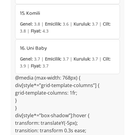
15. Komili
Genel:
3.8 |
Emicilik:
3.6 |
Kuruluk:
3.7 |
Cilt:
3.8 |
Fiyat:
4.3
16. Uni Baby
Genel:
3.7 |
Emicilik:
3.7 |
Kuruluk:
3.7 |
Cilt:
3.9 |
Fiyat:
3.7
@media (max-width: 768px) {
div[style*=”grid-template-columns”] {
grid-template-columns: 1fr;
}
}
div[style*=”box-shadow”]:hover {
transform: translateY(-5px);
transition: transform 0.3s ease;