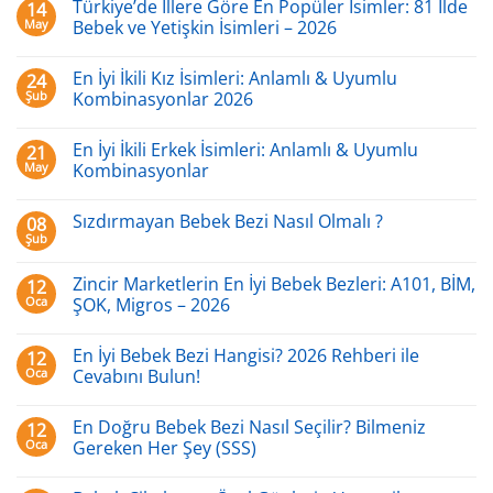
Türkiye’de İllere Göre En Popüler İsimler: 81 İlde
14
May
Bebek ve Yetişkin İsimleri – 2026
Yorum
yok
En İyi İkili Kız İsimleri: Anlamlı & Uyumlu
24
Türkiye’de
İllere
Şub
Kombinasyonlar 2026
Göre
En
Yorum
Popüler
yok
En İyi İkili Erkek İsimleri: Anlamlı & Uyumlu
21
İsimler:
En
81
İyi
May
Kombinasyonlar
İlde
İkili
Bebek
Kız
Yorum
ve
İsimleri:
yok
Sızdırmayan Bebek Bezi Nasıl Olmalı ?
08
Yetişkin
Anlamlı
En
İsimleri
&
İyi
Şub
Yorum
–
Uyumlu
İkili
yok
2026
Kombinasyonlar
Erkek
Sızdırmayan
2026
İsimleri:
Zincir Marketlerin En İyi Bebek Bezleri: A101, BİM,
12
Bebek
Anlamlı
Oca
Bezi
ŞOK, Migros – 2026
&
Nasıl
Uyumlu
Yorum
Olmalı
Kombinasyonlar
yok
?
En İyi Bebek Bezi Hangisi? 2026 Rehberi ile
12
Zincir
Marketlerin
Oca
Cevabını Bulun!
En
İyi
Yorum
Bebek
yok
En Doğru Bebek Bezi Nasıl Seçilir? Bilmeniz
12
Bezleri:
En
A101,
İyi
Oca
Gereken Her Şey (SSS)
BİM,
Bebek
ŞOK,
Bezi
Yorum
Migros
Hangisi?
yok