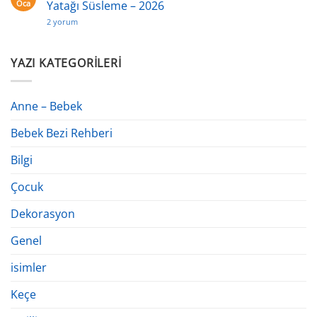
Bebek
Oca
Yatağı Süsleme – 2026
Doğum
Odası
Hastane
2 yorum
Süslemede
Bebek
Yapılan
Beşiği
5
Nasıl
Hata
Süslenir?
YAZI KATEGORILERI
Bebek
Yatağı Süsleme
–
2026
Anne – Bebek
için
Bebek Bezi Rehberi
Bilgi
Çocuk
Dekorasyon
Genel
isimler
Keçe