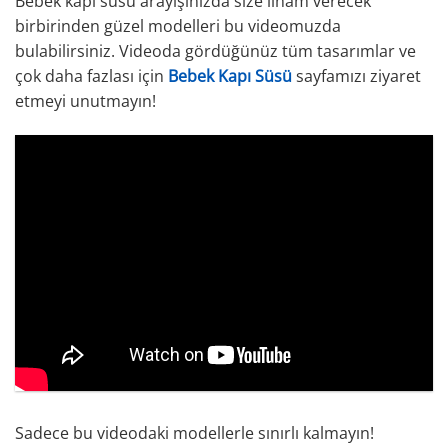
Bebek kapı süsü arayışınızda size ilham verecek
birbirinden güzel modelleri bu videomuzda
bulabilirsiniz. Videoda gördüğünüz tüm tasarımlar ve
çok daha fazlası için
Bebek Kapı Süsü
sayfamızı ziyaret
etmeyi unutmayın!
Sadece bu videodaki modellerle sınırlı kalmayın!