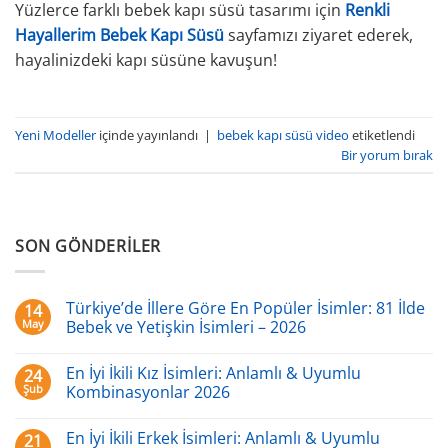
Yüzlerce farklı bebek kapı süsü tasarımı için
Renkli
Hayallerim Bebek Kapı Süsü
sayfamızı ziyaret ederek,
hayalinizdeki kapı süsüne kavuşun!
Yeni Modeller
içinde yayınlandı
|
bebek kapı süsü video
etiketlendi
Bir yorum bırak
SON GÖNDERILER
Türkiye’de İllere Göre En Popüler İsimler: 81 İlde
14
May
Bebek ve Yetişkin İsimleri – 2026
Yorum
yok
En İyi İkili Kız İsimleri: Anlamlı & Uyumlu
24
Türkiye’de
İllere
Şub
Kombinasyonlar 2026
Göre
En
Yorum
Popüler
yok
En İyi İkili Erkek İsimleri: Anlamlı & Uyumlu
21
İsimler:
En