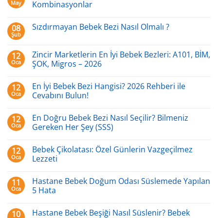
81
İyi
May
Kombinasyonlar
İlde
İkili
Bebek
Kız
Yorum
ve
İsimleri:
yok
Sızdırmayan Bebek Bezi Nasıl Olmalı ?
08
Yetişkin
Anlamlı
En
İsimleri
&
İyi
Şub
Yorum
–
Uyumlu
İkili
yok
2026
Kombinasyonlar
Erkek
Sızdırmayan
2026
İsimleri:
Zincir Marketlerin En İyi Bebek Bezleri: A101, BİM,
12
Bebek
Anlamlı
Oca
Bezi
ŞOK, Migros – 2026
&
Nasıl
Uyumlu
Yorum
Olmalı
Kombinasyonlar
yok
?
En İyi Bebek Bezi Hangisi? 2026 Rehberi ile
12
Zincir
Marketlerin
Oca
Cevabını Bulun!
En
İyi
Yorum
Bebek
yok
En Doğru Bebek Bezi Nasıl Seçilir? Bilmeniz
12
Bezleri:
En
A101,
İyi
Oca
Gereken Her Şey (SSS)
BİM,
Bebek
ŞOK,
Bezi
Yorum
Migros
Hangisi?
yok
Bebek Çikolatası: Özel Günlerin Vazgeçilmez
12
–
2026
En
2026
Rehberi
Doğru
Oca
Lezzeti
ile
Bebek
Cevabını
Bezi
Yorum
Bulun!
Nasıl
yok
Hastane Bebek Doğum Odası Süslemede Yapılan
11
Seçilir?
Bebek
Bilmeniz
Çikolatası:
Oca
5 Hata
Gereken
Özel
Her
Günlerin
Yorum
Şey
Vazgeçilmez
yok
Hastane Bebek Beşiği Nasıl Süslenir? Bebek
10
(SSS)
Lezzeti
Hastane