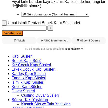
Fiyat farkı bundan kaynaklanır. Kalitesinde herhangi bir
değişiklik olmaz.)
Umut isimli Denizci Bebek Kapı Süsü adet
Sepete Ekle
💳
🛡️
Taksit
✨
%100 Memnuniyet
Güvenli Ödeme
11. Yılımızda Bizi Seçtiğiniz İçin
Teşekkürler
❤️
Kapı Süsleri
Bebek Kapı Süsü
Kız Çocuk Kapı Süsleri
Erkek Çocuk Kapı Süsleri
Kardeş Kapı Süsleri
Fanatik Kapı Süsleri
İsimlik Kapı Süsleri
Keçe Kapı Süsleri
Duvar Süsleri
Quilling Duvar Süsleri
Süs ve Takı Yastıkları
Kaşmir Süs ve Takı Yastıkları