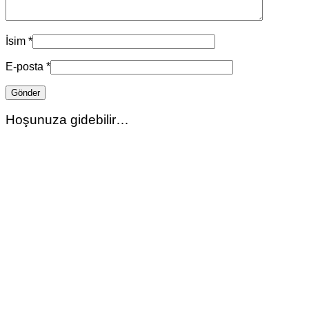
İsim
*
E-posta
*
Hoşunuza gidebilir…