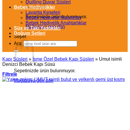
Quilling Duvar Süsleri
Bebek Hediyelikler
Lavanta Keseleri
Sepetinizde ürün bulunmuyor.
Bebek Hediyelik Magnetler
Bebek Hediyelik Anahtarlıklar
Mağazaya geri dön
Süs ve Takı Yastıkları
Doğum Setleri
Sepet
Ara:
Kapı Süsleri
»
İsme Özel Bebek Kapı Süsleri
»
Umut isimli
Denizci Bebek Kapı Süsü
Sepetinizde ürün bulunmuyor.
Filtrele
Mağazaya geri dön