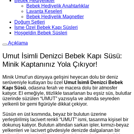
Bebek Hediyelikler
Bebek Hediyelik Anahtarlıklar
Lavanta Keseleri
Bebek Hediyelik Magnetler
Doğum Setleri
İsme Özel Bebek Kapı Süsleri
Hoşgeldin Bebek Süsleri
Açıklama
Umut İsimli Denizci Bebek Kapı Süsü:
Minik Kaptanınız Yola Çıkıyor!
Minik Umut’un dünyaya gelişini heyecan dolu bir deniz
serüveniyle kutlayan bu özel
Umut İsimli Denizci Bebek
Kapı Süsü
, odasına ferah ve macera dolu bir atmosfer
katıyor. El emeğiyle, titizlikle tasarlanan bu eşsiz süs, bulutlar
üzerinde süzülen “UMUT” yazısıyla ve altında seyreden
yelkenli bir gemi figürüyle dikkat çekiyor.
Süsün en üst kısmında, beyaz bir bulutun üzerine
yerleştirilmiş lacivert renkli “UMUT” ismi, tasarıma kişisel bir
dokunuş katıyor. Bulutun altından sarkan ipler, kırmızı-beyaz
yelkenleri ve lacivert gövdesiyle denizde dalgalanan bir