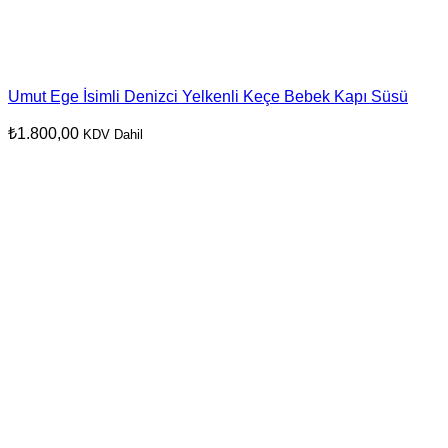
Umut Ege İsimli Denizci Yelkenli Keçe Bebek Kapı Süsü
₺
1.800,00
KDV Dahil