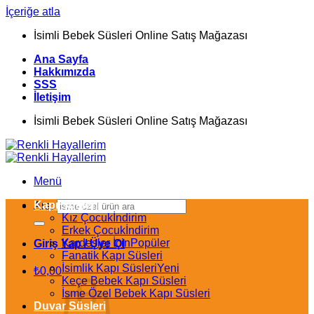
İçeriğe atla
İsimli Bebek Süsleri Online Satış Mağazası
Ana Sayfa
Hakkımızda
SSS
İletişim
İsimli Bebek Süsleri Online Satış Mağazası
Menü
Kapı Süsleri
Ara:
Kız Çocuk
Erkek Çocuk
Kardeşler İçin
Giriş Yap / Üye Ol
Fanatik Kapı Süsleri
İsimlik Kapı Süsleri
₺
0,00
Keçe Bebek Kapı Süsleri
İsme Özel Bebek Kapı Süsleri
Duvar Süsleri