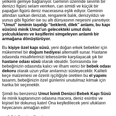
yelkenli gemiye bağlanıyor. Geminin üzerinde sevimli bir
denizci figürü selam verirken, can simidi ve küçük bir
papağan figürü deniz macerasına eşlik ediyor. Geminin
altından sarkan denizatı, rengarenk balık, denizyıldızı ve
yunus gibi figürler ise su altı dünyasının neşesini yansıtıyor.
“Umut” isminin taşıdığı “beklenti, dilek” anlamı, bu kapı
süsünü minik Umut’un gelecekteki umut dolu
yolculuklarını ve keşiflerini simgeleyen anlamlı bir
armağana dönüştürüyor.
Bu
kişiye özel kapı süsü
, yeni doğan erkek bebekler için
mükemmel bir
doğum hediyesi
alternatifi sunar. Hastane
odasında misafirlerinizi tebessümle karşılayacak şık bir
hastane odası süsü
olarak idealdir. Sonrasında ise
bebeğinizin odasında kalıcı ve ilham verici bir
bebek odası
dekoru
olarak uzun yıllar anılarınızı süsleyecektir. Kaliteli
keçe malzemesi ve özenli işçiliğiyle üretilen bu
el yapımı
tasarım, bebeğinizin özel günlerini unutulmaz kılmak için
harika bir seçenektir.
Şimdi bu benzersiz
Umut İsimli Denizci Bebek Kapı Süsü
ile minik kaptanınızın odasına macera, deniz esintisi ve
kişisel bir dokunuş katın! Ona keşfedilecek yeni ufukların
heyecanını armağan edin!