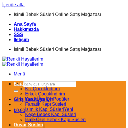
İçeriğe atla
İsimli Bebek Süsleri Online Satış Mağazası
Ana Sayfa
Hakkımızda
SSS
İletişim
İsimli Bebek Süsleri Online Satış Mağazası
Menü
Kapı Süsleri
Ara:
Kız Çocuk
Erkek Çocuk
Kardeşler İçin
Giriş Yap / Üye Ol
Fanatik Kapı Süsleri
İsimlik Kapı Süsleri
₺
0,00
Keçe Bebek Kapı Süsleri
İsme Özel Bebek Kapı Süsleri
Duvar Süsleri