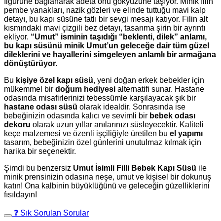
figürüne bağlanarak adeta onu gökyüzüne taşıyor. Minik filin
pembe yanakları, nazik gözleri ve elinde tuttuğu mavi kalp
detayı, bu kapı süsüne tatlı bir sevgi mesajı katıyor. Filin alt
kısmındaki mavi çizgili bez detayı, tasarıma şirin bir ayrıntı
ekliyor.
“Umut” isminin taşıdığı “beklenti, dilek” anlamı,
bu kapı süsünü minik Umut’un geleceğe dair tüm güzel
dileklerini ve hayallerini simgeleyen anlamlı bir armağana
dönüştürüyor.
Bu
kişiye özel kapı süsü
, yeni doğan erkek bebekler için
mükemmel bir
doğum hediyesi
alternatifi sunar. Hastane
odasında misafirlerinizi tebessümle karşılayacak şık bir
hastane odası süsü
olarak idealdir. Sonrasında ise
bebeğinizin odasında kalıcı ve sevimli bir
bebek odası
dekoru
olarak uzun yıllar anılarınızı süsleyecektir. Kaliteli
keçe malzemesi ve özenli işçiliğiyle üretilen bu
el yapımı
tasarım, bebeğinizin özel günlerini unutulmaz kılmak için
harika bir seçenektir.
Şimdi bu benzersiz
Umut İsimli Filli Bebek Kapı Süsü
ile
minik prensinizin odasına neşe, umut ve kişisel bir dokunuş
katın! Ona kalbinin büyüklüğünü ve geleceğin güzelliklerini
fısıldayın!
❓ Sık Sorulan Sorular