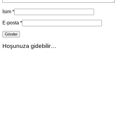
İsim
*
E-posta
*
Hoşunuza gidebilir…