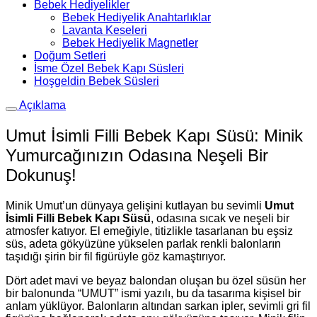
Bebek Hediyelikler
Bebek Hediyelik Anahtarlıklar
Lavanta Keseleri
Bebek Hediyelik Magnetler
Doğum Setleri
İsme Özel Bebek Kapı Süsleri
Hoşgeldin Bebek Süsleri
Açıklama
Umut İsimli Filli Bebek Kapı Süsü: Minik
Yumurcağınızın Odasına Neşeli Bir
Dokunuş!
Minik Umut’un dünyaya gelişini kutlayan bu sevimli
Umut
İsimli Filli Bebek Kapı Süsü
, odasına sıcak ve neşeli bir
atmosfer katıyor. El emeğiyle, titizlikle tasarlanan bu eşsiz
süs, adeta gökyüzüne yükselen parlak renkli balonların
taşıdığı şirin bir fil figürüyle göz kamaştırıyor.
Dört adet mavi ve beyaz balondan oluşan bu özel süsün her
bir balonunda “UMUT” ismi yazılı, bu da tasarıma kişisel bir
anlam yüklüyor. Balonların altından sarkan ipler, sevimli gri fil