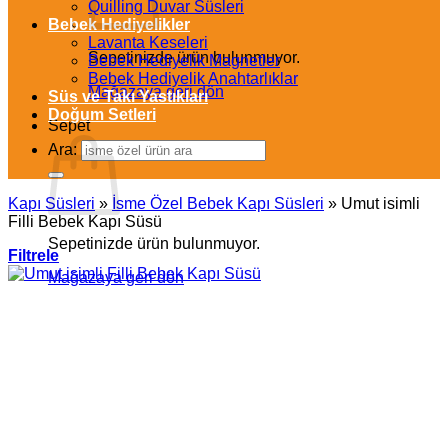
Quilling Duvar Süsleri
Bebek Hediyelikler
Lavanta Keseleri
Sepetinizde ürün bulunmuyor.
Bebek Hediyelik Magnetler
Bebek Hediyelik Anahtarlıklar
Mağazaya geri dön
Süs ve Takı Yastıkları
Doğum Setleri
Sepet
Ara:
Kapı Süsleri
»
İsme Özel Bebek Kapı Süsleri
»
Umut isimli
Filli Bebek Kapı Süsü
Sepetinizde ürün bulunmuyor.
Filtrele
Mağazaya geri dön