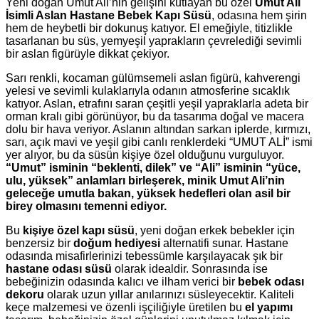
Yeni doğan Umut Ali’nin gelişini kutlayan bu özel
Umut Ali
İsimli Aslan Hastane Bebek Kapı Süsü
, odasına hem şirin
hem de heybetli bir dokunuş katıyor. El emeğiyle, titizlikle
tasarlanan bu süs, yemyeşil yaprakların çevrelediği sevimli
bir aslan figürüyle dikkat çekiyor.
Sarı renkli, kocaman gülümsemeli aslan figürü, kahverengi
yelesi ve sevimli kulaklarıyla odanın atmosferine sıcaklık
katıyor. Aslan, etrafını saran çeşitli yeşil yapraklarla adeta bir
orman kralı gibi görünüyor, bu da tasarıma doğal ve macera
dolu bir hava veriyor. Aslanın altından sarkan iplerde, kırmızı,
sarı, açık mavi ve yeşil gibi canlı renklerdeki “UMUT ALİ” ismi
yer alıyor, bu da süsün kişiye özel olduğunu vurguluyor.
“Umut” isminin “beklenti, dilek” ve “Ali” isminin “yüce,
ulu, yüksek” anlamları birleşerek, minik Umut Ali’nin
geleceğe umutla bakan, yüksek hedefleri olan asil bir
birey olmasını temenni ediyor.
Bu
kişiye özel kapı süsü
, yeni doğan erkek bebekler için
benzersiz bir
doğum hediyesi
alternatifi sunar. Hastane
odasında misafirlerinizi tebessümle karşılayacak şık bir
hastane odası süsü
olarak idealdir. Sonrasında ise
bebeğinizin odasında kalıcı ve ilham verici bir
bebek odası
dekoru
olarak uzun yıllar anılarınızı süsleyecektir. Kaliteli
keçe malzemesi ve özenli işçiliğiyle üretilen bu
el yapımı