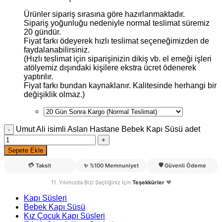
Ürünler sipariş sırasına göre hazırlanmaktadır.
Sipariş yoğunluğu nedeniyle normal teslimat süremiz
20 gündür.
Fiyat farkı ödeyerek hızlı teslimat seçeneğimizden de
faydalanabilirsiniz.
(Hızlı teslimat için siparişinizin dikiş vb. el emeği işleri
atölyemiz dışındaki kişilere ekstra ücret ödenerek
yaptırılır.
Fiyat farkı bundan kaynaklanır. Kalitesinde herhangi bir
değişiklik olmaz.)
Umut Ali isimli Aslan Hastane Bebek Kapı Süsü adet
Sepete Ekle
💳
🛡️
Taksit
✨
%100 Memnuniyet
Güvenli Ödeme
11. Yılımızda Bizi Seçtiğiniz İçin
Teşekkürler
❤️
Kapı Süsleri
Bebek Kapı Süsü
Kız Çocuk Kapı Süsleri