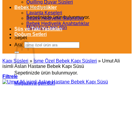
Quilling Duvar Süsleri
Bebek Hediyelikler
Lavanta Keseleri
Sepetinizde ürün bulunmuyor.
Bebek Hediyelik Magnetler
Bebek Hediyelik Anahtarlıklar
Mağazaya geri dön
Süs ve Takı Yastıkları
Doğum Setleri
Sepet
Ara:
Kapı Süsleri
»
İsme Özel Bebek Kapı Süsleri
»
Umut Ali
isimli Aslan Hastane Bebek Kapı Süsü
Sepetinizde ürün bulunmuyor.
Filtrele
Mağazaya geri dön