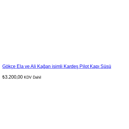
Gökçe Ela ve Ali Kağan isimli Kardeş Pilot Kapı Süsü
₺
3.200,00
KDV Dahil