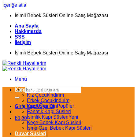
İçeriğe atla
İsimli Bebek Süsleri Online Satış Mağazası
Ana Sayfa
Hakkımızda
SSS
İletişim
İsimli Bebek Süsleri Online Satış Mağazası
Menü
Kapı Süsleri
Ara:
Kız Çocuk
Erkek Çocuk
Kardeşler İçin
Giriş Yap / Üye Ol
Fanatik Kapı Süsleri
İsimlik Kapı Süsleri
₺
0,00
Keçe Bebek Kapı Süsleri
İsme Özel Bebek Kapı Süsleri
Duvar Süsleri