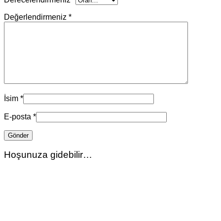
Değerlendirmeniz
*
İsim
*
E-posta
*
Hoşunuza gidebilir…