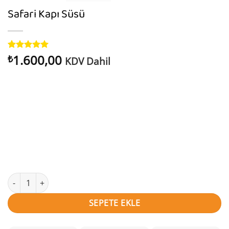
Safari Kapı Süsü
1.600,00
7
müşteri
₺
KDV Dahil
puanına
dayanarak
5 üzerinden
5
puan aldı
Safari Kapı Süsü adet
SEPETE EKLE