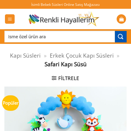
İçeriğe
İsimli Bebek Süsleri Online Satış Mağazası
atla
Ara:
Kapı Süsleri
»
Erkek Çocuk Kapı Süsleri
»
Safari Kapı Süsü
FILTRELE
Popüler