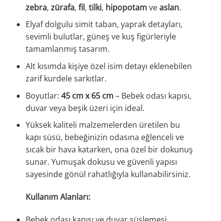
zebra
,
zürafa
,
fil
,
tilki
,
hipopotam
ve
aslan
.
Elyaf dolgulu simit taban, yaprak detayları,
sevimli bulutlar, güneş ve kuş figürleriyle
tamamlanmış tasarım.
Alt kısımda kişiye özel isim detayı eklenebilen
zarif kurdele sarkıtlar.
Boyutlar:
45 cm x 65 cm
– Bebek odası kapısı,
duvar veya beşik üzeri için ideal.
Yüksek kaliteli malzemelerden üretilen bu
kapı süsü, bebeğinizin odasına eğlenceli ve
sıcak bir hava katarken, ona özel bir dokunuş
sunar. Yumuşak dokusu ve güvenli yapısı
sayesinde gönül rahatlığıyla kullanabilirsiniz.
Kullanım Alanları:
Bebek odası kapısı ve duvar süslemesi.