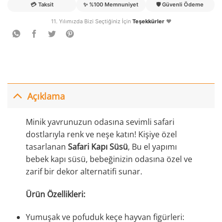
💳
Taksit
✨
%100 Memnuniyet
🛡️
Güvenli Ödeme
11. Yılımızda Bizi Seçtiğiniz İçin
Teşekkürler
❤️
Açıklama
Minik yavrunuzun odasına sevimli safari
dostlarıyla renk ve neşe katın! Kişiye özel
tasarlanan
Safari Kapı Süsü
, Bu el yapımı
bebek kapı süsü, bebeğinizin odasına özel ve
zarif bir dekor alternatifi sunar.
Ürün Özellikleri:
Yumuşak ve pofuduk keçe hayvan figürleri: