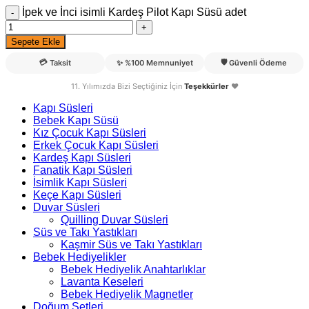
İpek ve İnci isimli Kardeş Pilot Kapı Süsü adet
Sepete Ekle
💳
🛡️
Taksit
✨
%100 Memnuniyet
Güvenli Ödeme
11. Yılımızda Bizi Seçtiğiniz İçin
Teşekkürler
❤️
Kapı Süsleri
Bebek Kapı Süsü
Kız Çocuk Kapı Süsleri
Erkek Çocuk Kapı Süsleri
Kardeş Kapı Süsleri
Fanatik Kapı Süsleri
İsimlik Kapı Süsleri
Keçe Kapı Süsleri
Duvar Süsleri
Quilling Duvar Süsleri
Süs ve Takı Yastıkları
Kaşmir Süs ve Takı Yastıkları
Bebek Hediyelikler
Bebek Hediyelik Anahtarlıklar
Lavanta Keseleri
Bebek Hediyelik Magnetler
Doğum Setleri