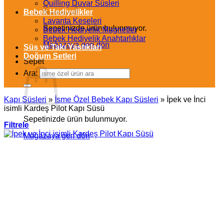
Quilling Duvar Süsleri
Bebek Hediyelikler
Lavanta Keseleri
Sepetinizde ürün bulunmuyor.
Bebek Hediyelik Magnetler
Bebek Hediyelik Anahtarlıklar
Mağazaya geri dön
Süs ve Takı Yastıkları
Doğum Setleri
Sepet
Ara:
Kapı Süsleri
»
İsme Özel Bebek Kapı Süsleri
»
İpek ve İnci
isimli Kardeş Pilot Kapı Süsü
Sepetinizde ürün bulunmuyor.
Filtrele
Mağazaya geri dön