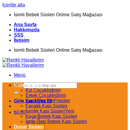
İçeriğe atla
İsimli Bebek Süsleri Online Satış Mağazası
Ana Sayfa
Hakkımızda
SSS
İletişim
İsimli Bebek Süsleri Online Satış Mağazası
Menü
Kapı Süsleri
Ara:
Kız Çocuk
Erkek Çocuk
Kardeşler İçin
Giriş Yap / Üye Ol
Fanatik Kapı Süsleri
İsimlik Kapı Süsleri
₺
0,00
Keçe Bebek Kapı Süsleri
İsme Özel Bebek Kapı Süsleri
Duvar Süsleri