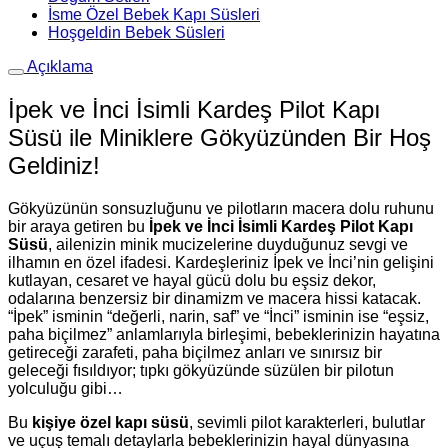
İsme Özel Bebek Kapı Süsleri
Hoşgeldin Bebek Süsleri
Açıklama
İpek ve İnci İsimli Kardeş Pilot Kapı
Süsü ile Miniklere Gökyüzünden Bir Hoş
Geldiniz!
Gökyüzünün sonsuzluğunu ve pilotların macera dolu ruhunu
bir araya getiren bu
İpek ve İnci İsimli Kardeş Pilot Kapı
Süsü
, ailenizin minik mucizelerine duyduğunuz sevgi ve
ilhamın en özel ifadesi. Kardeşleriniz İpek ve İnci’nin gelişini
kutlayan, cesaret ve hayal gücü dolu bu eşsiz dekor,
odalarına benzersiz bir dinamizm ve macera hissi katacak.
“İpek” isminin “değerli, narin, saf” ve “İnci” isminin ise “eşsiz,
paha biçilmez” anlamlarıyla birleşimi, bebeklerinizin hayatına
getireceği zarafeti, paha biçilmez anları ve sınırsız bir
geleceği fısıldıyor; tıpkı gökyüzünde süzülen bir pilotun
yolculuğu gibi…
Bu
kişiye özel kapı süsü
, sevimli pilot karakterleri, bulutlar
ve uçuş temalı detaylarla bebeklerinizin hayal dünyasına