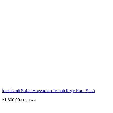
İpek İsimli Safari Hayvanları Temalı Keçe Kapı Süsü
₺
1.600,00
KDV Dahil