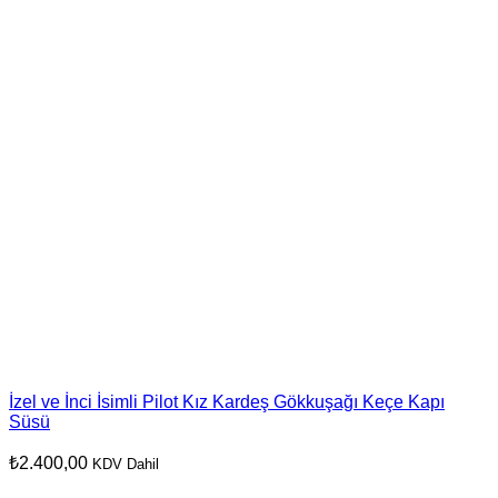
İzel ve İnci İsimli Pilot Kız Kardeş Gökkuşağı Keçe Kapı
Süsü
₺
2.400,00
KDV Dahil