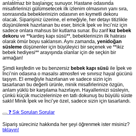
anlatılmaz bir başlangıç sunuyor. Hastane odasında
misafirlerinizi gülümsetecek ilk izlenim olmasının yanı sıra,
sonrasında bebeklerinizin odasının en kıymetli dekoru
olacak. Siparişiniz üzerine, el emeğiyle, her detayı titizlikle
düşünülerek hazırlanan bu eser, biricik İpek ve İnci’niz için
sadece onlara mahsus bir kutlama sunar. Bu zarif
kız bebek
dekoru
ve **kardeş kapı süsü**, bebeklerinizin ilk hatırası
olarak ömür boyu saklansın. Aynı zamanda,
yenidoğan
süsleme
düşünenler için büyüleyici bir seçenek ve **ikiz
bebek hediyesi** arayışında olanlar için de seçkin bir
armağan!
Şimdi keşfedin ve bu benzersiz
bebek kapı süsü
ile İpek ve
İnci’nin odasına o masalsı atmosferi ve sınırsız hayal gücünü
taşıyın. El emeğiyle hazırlanan ve sadece sizin için
tasarlanan bu değerli ürünle, minik misafirlerinize özgün,
anlam yüklü bir karşılama hazırlayın. Hayallerinizi süsleyin,
çünkü küçük mucizelerinize en tatlı dokunuş bu büyülü süste
saklı! Minik İpek ve İnci’ye özel, sadece sizin için tasarlandı.
❓ Sık Sorulan Sorular
Sipariş süreciniz hakkında her şeyi öğrenmek ister misiniz?
tıklayın!