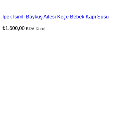
İpek İsimli Baykuş Ailesi Keçe Bebek Kapı Süsü
₺
1.600,00
KDV Dahil