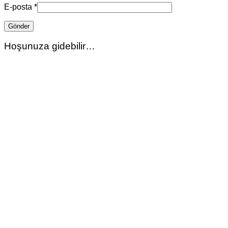
E-posta
*
Hoşunuza gidebilir…