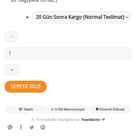
İnci
İsimli
Safari
Temalı
Keçe
Bebek
SEPETE EKLE
Kapı
Süsü
adet
💳
Taksit
✨
%100 Memnuniyet
🛡️
Güvenli Ödeme
11. Yılımızda Bizi Seçtiğiniz İçin
Teşekkürler
❤️