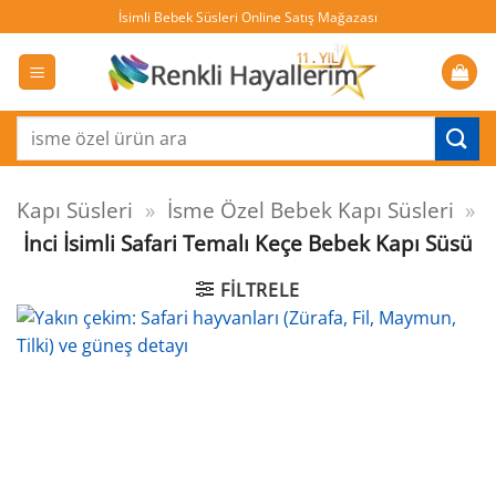
İçeriğe
İsimli Bebek Süsleri Online Satış Mağazası
atla
Ara:
Kapı Süsleri
»
İsme Özel Bebek Kapı Süsleri
»
İnci İsimli Safari Temalı Keçe Bebek Kapı Süsü
FILTRELE