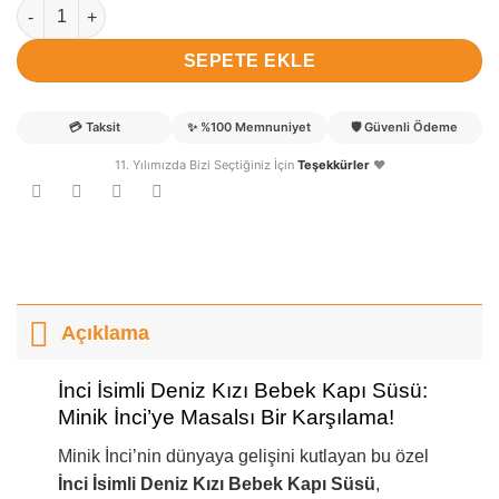
İnci isimli Deniz Kızı Bebek Kapı Süsü adet
SEPETE EKLE
💳
Taksit
✨
%100 Memnuniyet
🛡️
Güvenli Ödeme
11. Yılımızda Bizi Seçtiğiniz İçin
Teşekkürler
❤️
Açıklama
İnci İsimli Deniz Kızı Bebek Kapı Süsü:
Minik İnci’ye Masalsı Bir Karşılama!
Minik İnci’nin dünyaya gelişini kutlayan bu özel
İnci İsimli Deniz Kızı Bebek Kapı Süsü
,