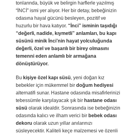
tonlarında, büyük ve belirgin harflerle yazılmış
“İNCİ” ismi yer alıyor. Her bir detay, bebeğinizin
odasına hayal gücünü besleyen, pozitif ve
huzurlu bir hava katıyor.
“İnci” isminin taşıdığı
“değerli, nadide, kıymetli” anlamları, bu kapı
süsünü minik İnci’nin hayat yolculuğunda
değerli, özel ve başarılı bir birey olmasını
temenni eden anlamlı bir armağana
dönüştürüyor.
Bu
kişiye özel kapı süsü
, yeni doğan kız
bebekler için mükemmel bir
doğum hediyesi
alternatifi sunar. Hastane odasında misafirlerinizi
tebessümle karşılayacak şık bir
hastane odası
süsü
olarak idealdir. Sonrasında ise bebeğinizin
odasında kalıcı ve ilham verici bir
bebek odası
dekoru
olarak uzun yıllar anılarınızı
süsleyecektir. Kaliteli keçe malzemesi ve özenli