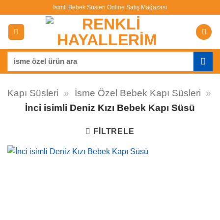
İçeriğe
İsimli Bebek Süsleri Online Satış Mağazası
atla
Ara:
Kapı Süsleri
»
İsme Özel Bebek Kapı Süsleri
»
İnci isimli Deniz Kızı Bebek Kapı Süsü
FILTRELE