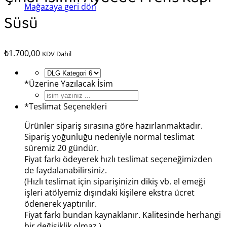
Mağazaya geri dön
Süsü
₺
1.700,00
KDV Dahil
*
Üzerine Yazılacak İsim
*
Teslimat Seçenekleri
Ürünler sipariş sırasına göre hazırlanmaktadır.
Sipariş yoğunluğu nedeniyle normal teslimat
süremiz 20 gündür.
Fiyat farkı ödeyerek hızlı teslimat seçeneğimizden
de faydalanabilirsiniz.
(Hızlı teslimat için siparişinizin dikiş vb. el emeği
işleri atölyemiz dışındaki kişilere ekstra ücret
ödenerek yaptırılır.
Fiyat farkı bundan kaynaklanır. Kalitesinde herhangi
bir değişiklik olmaz.)