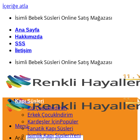
İçeriğe atla
İsimli Bebek Süsleri Online Satış Mağazası
Ana Sayfa
Hakkımızda
SSS
İletişim
İsimli Bebek Süsleri Online Satış Mağazası
Kapı Süsleri
Kız Çocuk
Erkek Çocuk
Kardeşler İçin
Menü
Fanatik Kapı Süsleri
İsimlik Kapı Süsleri
Ara: