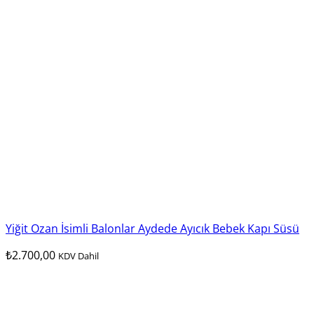
Yiğit Ozan İsimli Balonlar Aydede Ayıcık Bebek Kapı Süsü
₺
2.700,00
KDV Dahil