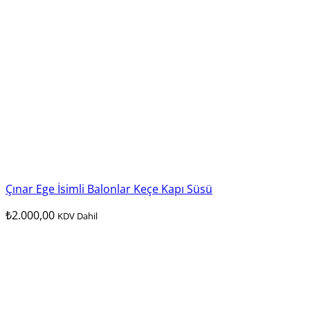
Çınar Ege İsimli Balonlar Keçe Kapı Süsü
₺
2.000,00
KDV Dahil