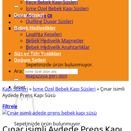
Keçe Bebek Kapı Süsleri
İsme Özel Bebek Kapı Süsleri
Duvar Süsleri
Giriş Yap / Üye Ol
Quilling Duvar Süsleri
₺
Bebek Hediyelikler
0,00
Lavanta Keseleri
Bebek Hediyelik Magnetler
Bebek Hediyelik Anahtarlıklar
Süs ve Takı Yastıkları
Doğum Setleri
Sepetinizde ürün bulunmuyor.
Ara:
Mağazaya geri dön
Sepet
Kapı Süsleri
»
İsme Özel Bebek Kapı Süsleri
»
Çınar isimli
Aydede Prens Kapı Süsü
Filtrele
Sepetinizde ürün bulunmuyor.
Çınar isimli Aydede Prens Kapı