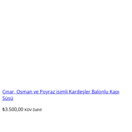
Çınar, Osman ve Poyraz isimli Kardeşler Balonlu Kapı
Süsü
₺
3.500,00
KDV Dahil