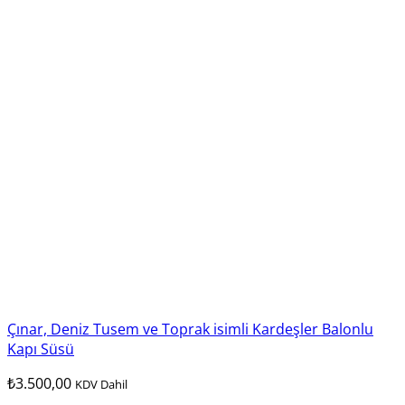
Çınar, Deniz Tusem ve Toprak isimli Kardeşler Balonlu
Kapı Süsü
₺
3.500,00
KDV Dahil