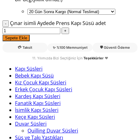
Çınar isimli Aydede Prens Kapı Süsü adet
Sepete Ekle
💳
🛡️
Taksit
✨
%100 Memnuniyet
Güvenli Ödeme
11. Yılımızda Bizi Seçtiğiniz İçin
Teşekkürler
❤️
Kapı Süsleri
Bebek Kapı Süsü
Kız Çocuk Kapı Süsleri
Erkek Çocuk Kapı Süsleri
Kardeş Kapı Süsleri
Fanatik Kapı Süsleri
İsimlik Kapı Süsleri
Keçe Kapı Süsleri
Duvar Süsleri
Quilling Duvar Süsleri
Süs ve Takı Yastıkları