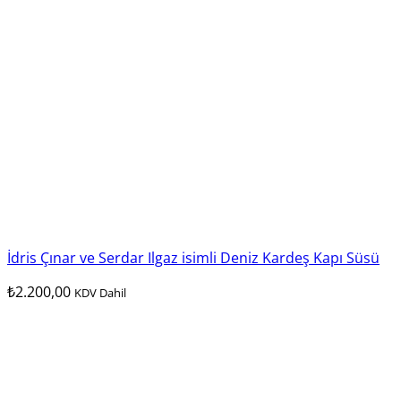
İdris Çınar ve Serdar Ilgaz isimli Deniz Kardeş Kapı Süsü
₺
2.200,00
KDV Dahil