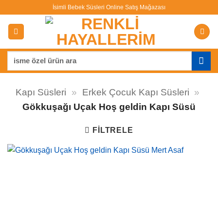
İçeriğe
İsimli Bebek Süsleri Online Satış Mağazası
atla
Ara:
Kapı Süsleri
»
Erkek Çocuk Kapı Süsleri
»
Gökkuşağı Uçak Hoş geldin Kapı Süsü
FILTRELE