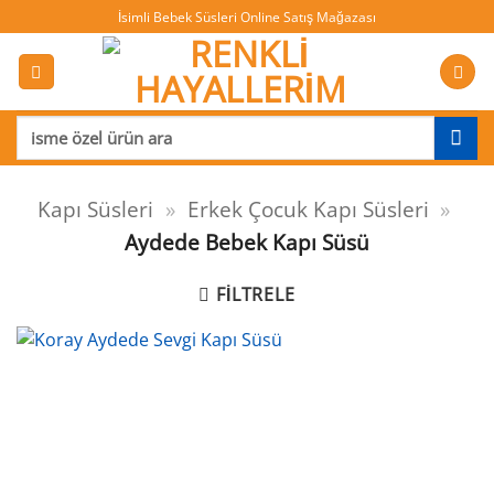
İçeriğe
İsimli Bebek Süsleri Online Satış Mağazası
atla
Ara:
Kapı Süsleri
»
Erkek Çocuk Kapı Süsleri
»
Aydede Bebek Kapı Süsü
FILTRELE