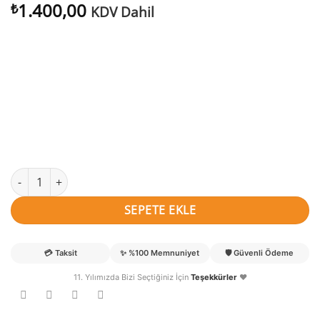
1.400,00
₺
KDV Dahil
Aydede Bebek Kapı Süsü adet
SEPETE EKLE
💳
Taksit
✨
%100 Memnuniyet
🛡️
Güvenli Ödeme
11. Yılımızda Bizi Seçtiğiniz İçin
Teşekkürler
❤️