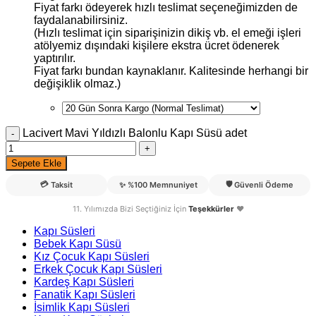
Fiyat farkı ödeyerek hızlı teslimat seçeneğimizden de
faydalanabilirsiniz.
(Hızlı teslimat için siparişinizin dikiş vb. el emeği işleri
atölyemiz dışındaki kişilere ekstra ücret ödenerek
yaptırılır.
Fiyat farkı bundan kaynaklanır. Kalitesinde herhangi bir
değişiklik olmaz.)
Lacivert Mavi Yıldızlı Balonlu Kapı Süsü adet
Sepete Ekle
💳
🛡️
Taksit
✨
%100 Memnuniyet
Güvenli Ödeme
11. Yılımızda Bizi Seçtiğiniz İçin
Teşekkürler
❤️
Kapı Süsleri
Bebek Kapı Süsü
Kız Çocuk Kapı Süsleri
Erkek Çocuk Kapı Süsleri
Kardeş Kapı Süsleri
Fanatik Kapı Süsleri
İsimlik Kapı Süsleri