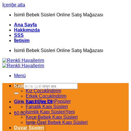
İçeriğe atla
İsimli Bebek Süsleri Online Satış Mağazası
Ana Sayfa
Hakkımızda
SSS
İletişim
İsimli Bebek Süsleri Online Satış Mağazası
Menü
Kapı Süsleri
Ara:
Kız Çocuk
Erkek Çocuk
Kardeşler İçin
Giriş Yap / Üye Ol
Fanatik Kapı Süsleri
İsimlik Kapı Süsleri
₺
0,00
Keçe Bebek Kapı Süsleri
İsme Özel Bebek Kapı Süsleri
Duvar Süsleri