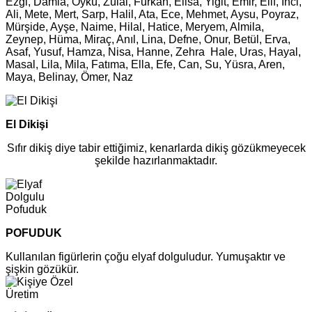
Ezgi, Damla, Öykü, Zülal, Furkan, Elisa, Yiğit, Emir, Elif, İnci,
Ali, Mete, Mert, Sarp, Halil, Ata, Ece, Mehmet, Aysu, Poyraz,
Mürşide, Ayşe, Naime, Hilal, Hatice, Meryem, Almila,
Zeynep, Hüma, Miraç, Anıl, Lina, Defne, Onur, Betül, Erva,
Asaf, Yusuf, Hamza, Nisa, Hanne, Zehra Hale, Uras, Hayal,
Masal, Lila, Mila, Fatıma, Ella, Efe, Can, Su, Yüsra, Aren,
Maya, Belinay, Ömer, Naz
El Dikişi
Sıfır dikiş diye tabir ettiğimiz, kenarlarda dikiş gözükmeyecek
şekilde hazırlanmaktadır.
POFUDUK
Kullanılan figürlerin çoğu elyaf dolguludur. Yumuşaktır ve
şişkin gözükür.