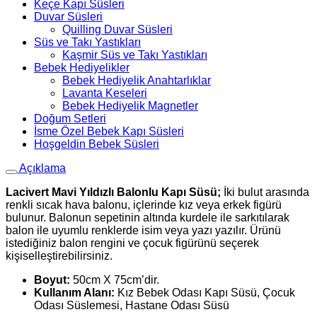
Keçe Kapı Süsleri
Duvar Süsleri
Quilling Duvar Süsleri
Süs ve Takı Yastıkları
Kaşmir Süs ve Takı Yastıkları
Bebek Hediyelikler
Bebek Hediyelik Anahtarlıklar
Lavanta Keseleri
Bebek Hediyelik Magnetler
Doğum Setleri
İsme Özel Bebek Kapı Süsleri
Hoşgeldin Bebek Süsleri
Açıklama
Lacivert Mavi Yıldızlı Balonlu Kapı Süsü;
İki bulut arasında
renkli sıcak hava balonu, içlerinde kız veya erkek figürü
bulunur. Balonun sepetinin altında kurdele ile sarkıtılarak
balon ile uyumlu renklerde isim veya yazı yazılır. Ürünü
istediğiniz balon rengini ve çocuk figürünü seçerek
kişiselleştirebilirsiniz.
Boyut:
50cm X 75cm’dir.
Kullanım Alanı:
Kız Bebek Odası Kapı Süsü, Çocuk
Odası Süslemesi, Hastane Odası Süsü