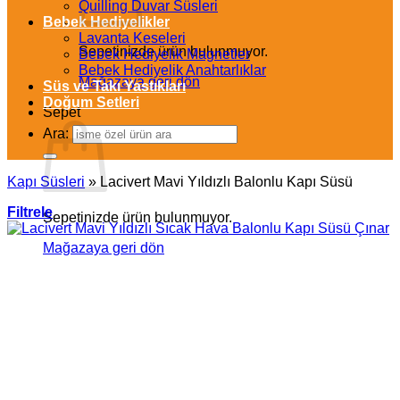
Quilling Duvar Süsleri
Bebek Hediyelikler
Lavanta Keseleri
Sepetinizde ürün bulunmuyor.
Bebek Hediyelik Magnetler
Bebek Hediyelik Anahtarlıklar
Mağazaya geri dön
Süs ve Takı Yastıkları
Doğum Setleri
Sepet
Ara:
Kapı Süsleri
»
Lacivert Mavi Yıldızlı Balonlu Kapı Süsü
Filtrele
Sepetinizde ürün bulunmuyor.
Mağazaya geri dön