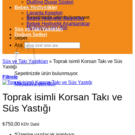
Quilling Duvar Süsleri
Bebek Hediyelikler
Lavanta Keseleri
Sepetinizde ürün bulunmuyor.
Bebek Hediyelik Magnetler
Bebek Hediyelik Anahtarlıklar
Mağazaya geri dön
Süs ve Takı Yastıkları
Doğum Setleri
Sepet
Ara:
Süs ve Takı Yastıkları
»
Toprak isimli Korsan Takı ve Süs
Yastığı
Sepetinizde ürün bulunmuyor.
Filtrele
Mağazaya geri dön
Toprak isimli Korsan Takı ve
Süs Yastığı
₺
750,00
KDV Dahil
*
Üzerine yazılacak isim/yazı