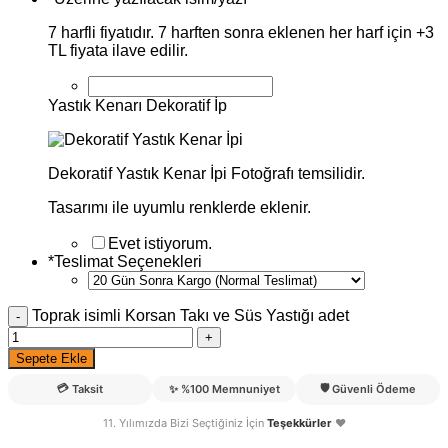
7 harfli fiyatıdır. 7 harften sonra eklenen her harf için +3
TL fiyata ilave edilir.
Yastık Kenarı Dekoratif İp
Dekoratif Yastık Kenar İpi Fotoğrafı temsilidir.
Tasarımı ile uyumlu renklerde eklenir.
Evet istiyorum.
*
Teslimat Seçenekleri
Toprak isimli Korsan Takı ve Süs Yastığı adet
Sepete Ekle
💳
🛡️
Taksit
✨
%100 Memnuniyet
Güvenli Ödeme
11. Yılımızda Bizi Seçtiğiniz İçin
Teşekkürler
❤️