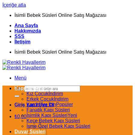
İçeriğe atla
İsimli Bebek Süsleri Online Satış Mağazası
Ana Sayfa
Hakkımızda
SSS
İletişim
İsimli Bebek Süsleri Online Satış Mağazası
Menü
Kapı Süsleri
Ara:
Kız Çocuk
Erkek Çocuk
Kardeşler İçin
Giriş Yap / Üye Ol
Fanatik Kapı Süsleri
İsimlik Kapı Süsleri
₺
0,00
Keçe Bebek Kapı Süsleri
İsme Özel Bebek Kapı Süsleri
Duvar Süsleri