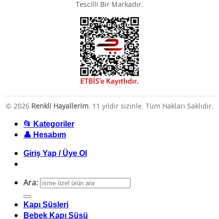
Tescilli Bir Markadır.
© 2026
Renkli Hayallerim
. 11 yıldır sizinle. Tüm Hakları Saklıdır.
📂 Kategoriler
👤 Hesabım
Giriş Yap / Üye Ol
Ara:
Kapı Süsleri
Bebek Kapı Süsü