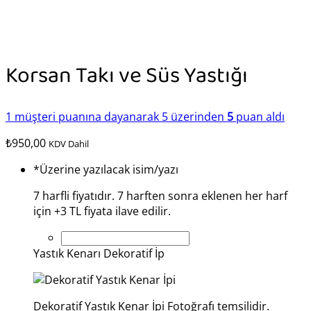
Korsan Takı ve Süs Yastığı
1
müşteri puanına dayanarak 5 üzerinden
5
puan aldı
₺
950,00
KDV Dahil
*
Üzerine yazılacak isim/yazı
7 harfli fiyatıdır. 7 harften sonra eklenen her harf
için +3 TL fiyata ilave edilir.
Yastık Kenarı Dekoratif İp
Dekoratif Yastık Kenar İpi Fotoğrafı temsilidir.