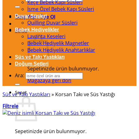
Keçe Bebek Kapı Süsleri
İsme Özel Bebek Kapı Süsleri
Duvar Süsleri
Giriş Yap / Üye Ol
Quilling Duvar Süsleri
₺
Bebek Hediyelikler
0,00
Lavanta Keseleri
Bebek Hediyelik Magnetler
Bebek Hediyelik Anahtarlıklar
Süs ve Takı Yastıkları
Doğum Setleri
Sepetinizde ürün bulunmuyor.
Ara:
Mağazaya geri dön
Sepet
Süs ve Takı Yastıkları
»
Korsan Takı ve Süs Yastığı
Filtrele
Sepetinizde ürün bulunmuyor.