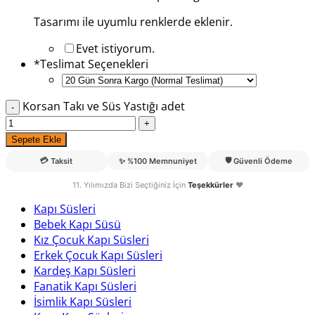
Tasarımı ile uyumlu renklerde eklenir.
Evet istiyorum.
*
Teslimat Seçenekleri
Korsan Takı ve Süs Yastığı adet
Sepete Ekle
💳
🛡️
Taksit
✨
%100 Memnuniyet
Güvenli Ödeme
11. Yılımızda Bizi Seçtiğiniz İçin
Teşekkürler
❤️
Kapı Süsleri
Bebek Kapı Süsü
Kız Çocuk Kapı Süsleri
Erkek Çocuk Kapı Süsleri
Kardeş Kapı Süsleri
Fanatik Kapı Süsleri
İsimlik Kapı Süsleri