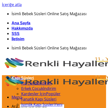
İçeriğe atla
İsimli Bebek Süsleri Online Satış Mağazası
Ana Sayfa
Hakkımızda
SSS
İletişim
İsimli Bebek Süsleri Online Satış Mağazası
Kapı Süsleri
Kız Çocuk
Erkek Çocuk
Kardeşler İçin
Menü
Fanatik Kapı Süsleri
İsimlik Kapı Süsleri
Ara: