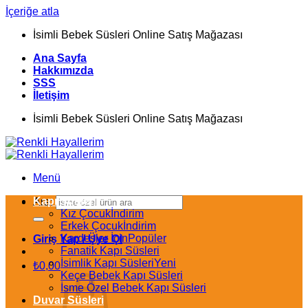
İçeriğe atla
İsimli Bebek Süsleri Online Satış Mağazası
Ana Sayfa
Hakkımızda
SSS
İletişim
İsimli Bebek Süsleri Online Satış Mağazası
Menü
Kapı Süsleri
Ara:
Kız Çocuk
Erkek Çocuk
Kardeşler İçin
Giriş Yap / Üye Ol
Fanatik Kapı Süsleri
İsimlik Kapı Süsleri
₺
0,00
Keçe Bebek Kapı Süsleri
İsme Özel Bebek Kapı Süsleri
Duvar Süsleri