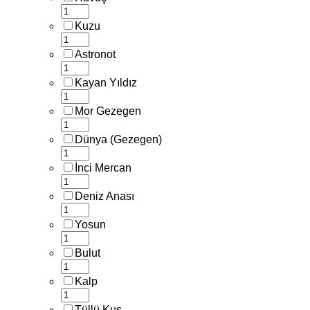
Kuzu
Astronot
Kayan Yıldız
Mor Gezegen
Dünya (Gezegen)
İnci Mercan
Deniz Anası
Yosun
Bulut
Kalp
Tüllü Kuş