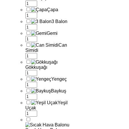
Çapa
3 Balon
Gemi
Can
Simidi
Gökkuşağı
Yengeç
Baykuş
Yeşil
Uçak