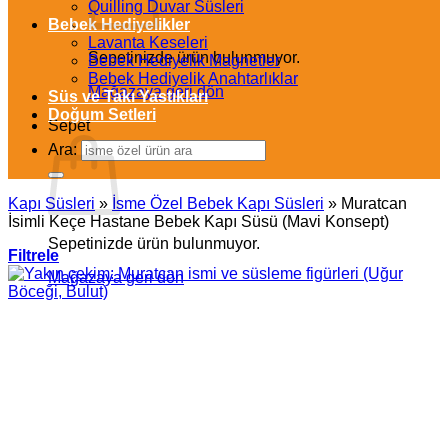
Quilling Duvar Süsleri
Bebek Hediyelikler
Lavanta Keseleri
Sepetinizde ürün bulunmuyor.
Bebek Hediyelik Magnetler
Bebek Hediyelik Anahtarlıklar
Mağazaya geri dön
Süs ve Takı Yastıkları
Doğum Setleri
Sepet
Ara:
Kapı Süsleri
»
İsme Özel Bebek Kapı Süsleri
»
Muratcan
İsimli Keçe Hastane Bebek Kapı Süsü (Mavi Konsept)
Sepetinizde ürün bulunmuyor.
Filtrele
Mağazaya geri dön