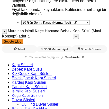
atölyemiz dışındaki kişilere ekstra ücret ödenerek
yaptırılır.
Fiyat farkı bundan kaynaklanır. Kalitesinde herhangi bir
değişiklik olmaz.)
Muratcan İsimli Keçe Hastane Bebek Kapı Süsü (Mavi
Konsept) adet
Sepete Ekle
💳
🛡️
Taksit
✨
%100 Memnuniyet
Güvenli Ödeme
11. Yılımızda Bizi Seçtiğiniz İçin
Teşekkürler
❤️
Kapı Süsleri
Bebek Kapı Süsü
Kız Çocuk Kapı Süsleri
Erkek Çocuk Kapı Süsleri
Kardeş Kapı Süsleri
Fanatik Kapı Süsleri
İsimlik Kapı Süsleri
Keçe Kapı Süsleri
Duvar Süsleri
Quilling Duvar Süsleri
Süs ve Takı Yastıkları