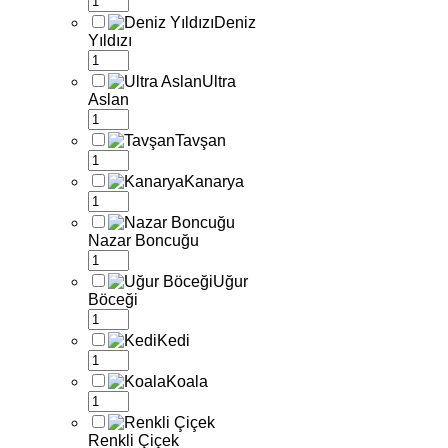
Deniz
Yıldızı
Ultra
Aslan
Tavşan
Kanarya
Nazar Boncuğu
Uğur
Böceği
Kedi
Koala
Renkli Çiçek