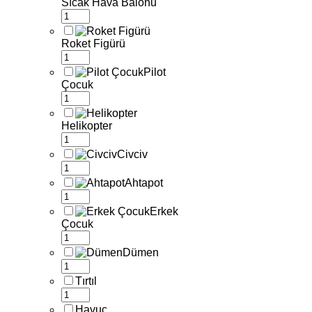
Sıcak Hava Balonu
Roket Figürü
Pilot
Çocuk
Helikopter
Civciv
Ahtapot
Erkek
Çocuk
Dümen
Tırtıl
Havuç