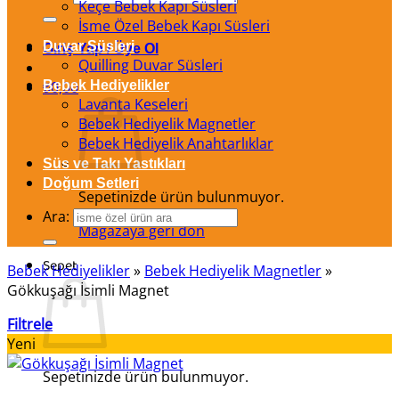
Keçe Bebek Kapı Süsleri
İsme Özel Bebek Kapı Süsleri
Duvar Süsleri
Giriş Yap / Üye Ol
Quilling Duvar Süsleri
₺
Bebek Hediyelikler
0,00
Lavanta Keseleri
Bebek Hediyelik Magnetler
Bebek Hediyelik Anahtarlıklar
Süs ve Takı Yastıkları
Doğum Setleri
Sepetinizde ürün bulunmuyor.
Ara:
Mağazaya geri dön
Sepet
Bebek Hediyelikler
»
Bebek Hediyelik Magnetler
»
Gökkuşağı İsimli Magnet
Filtrele
Yeni
Sepetinizde ürün bulunmuyor.