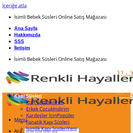
İçeriğe atla
İsimli Bebek Süsleri Online Satış Mağazası
Ana Sayfa
Hakkımızda
SSS
İletişim
İsimli Bebek Süsleri Online Satış Mağazası
Kapı Süsleri
Kız Çocuk
Erkek Çocuk
Kardeşler İçin
Menü
Fanatik Kapı Süsleri
İsimlik Kapı Süsleri
Ara: