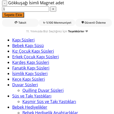
Gökkuşağı İsimli Magnet adet
Sepete Ekle
💳
🛡️
Taksit
✨
%100 Memnuniyet
Güvenli Ödeme
11. Yılımızda Bizi Seçtiğiniz İçin
Teşekkürler
❤️
Kapı Süsleri
Bebek Kapı Süsü
Kız Çocuk Kapı Süsleri
Erkek Çocuk Kapı Süsleri
Kardeş Kapı Süsleri
Fanatik Kapı Süsleri
İsimlik Kapı Süsleri
Keçe Kapı Süsleri
Duvar Süsleri
Quilling Duvar Süsleri
Süs ve Takı Yastıkları
Kaşmir Süs ve Takı Yastıkları
Bebek Hediyelikler
Bebek Hediyelik Anahtarlıklar