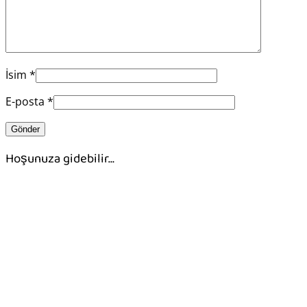
İsim
*
E-posta
*
Hoşunuza gidebilir…