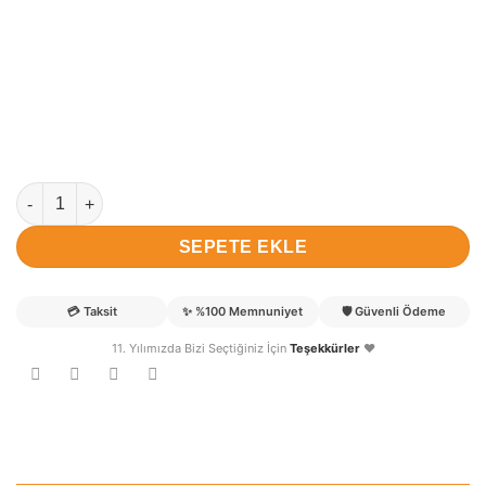
Barış isimli Erkek Bebek Hastane Odası Kapı Süsü adet
SEPETE EKLE
💳
Taksit
✨
%100 Memnuniyet
🛡️
Güvenli Ödeme
11. Yılımızda Bizi Seçtiğiniz İçin
Teşekkürler
❤️