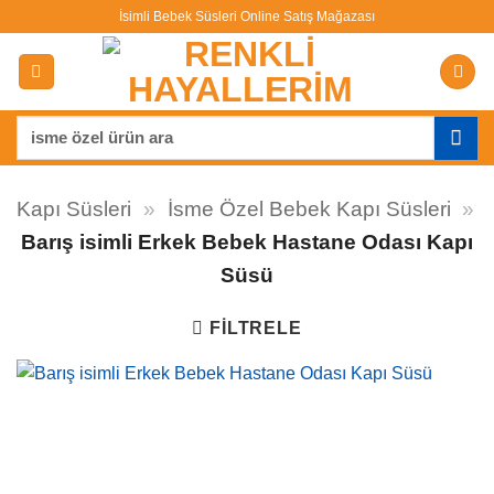
İçeriğe
İsimli Bebek Süsleri Online Satış Mağazası
atla
Ara:
Kapı Süsleri
»
İsme Özel Bebek Kapı Süsleri
»
Barış isimli Erkek Bebek Hastane Odası Kapı
Süsü
FILTRELE