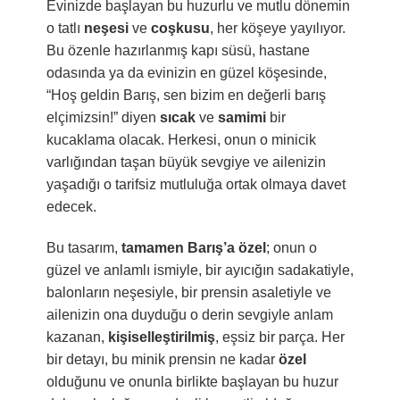
Evinizde başlayan bu huzurlu ve mutlu dönemin
o tatlı
neşesi
ve
coşkusu
, her köşeye yayılıyor.
Bu özenle hazırlanmış kapı süsü, hastane
odasında ya da evinizin en güzel köşesinde,
“Hoş geldin Barış, sen bizim en değerli barış
elçimizsin!” diyen
sıcak
ve
samimi
bir
kucaklama olacak. Herkesi, onun o minicik
varlığından taşan büyük sevgiye ve ailenizin
yaşadığı o tarifsiz mutluluğa ortak olmaya davet
edecek.
Bu tasarım,
tamamen Barış’a özel
; onun o
güzel ve anlamlı ismiyle, bir ayıcığın sadakatiyle,
balonların neşesiyle, bir prensin asaletiyle ve
ailenizin ona duyduğu o derin sevgiyle anlam
kazanan,
kişiselleştirilmiş
, eşsiz bir parça. Her
bir detayı, bu minik prensin ne kadar
özel
olduğunu ve onunla birlikte başlayan bu huzur