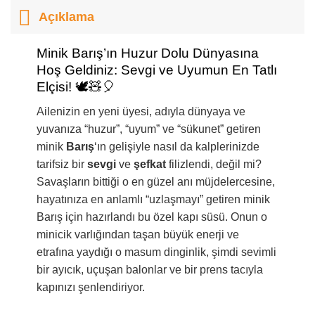
Açıklama
Minik Barış’ın Huzur Dolu Dünyasına
Hoş Geldiniz: Sevgi ve Uyumun En Tatlı
Elçisi! 🕊️🧸🎈
Ailenizin en yeni üyesi, adıyla dünyaya ve
yuvanıza “huzur”, “uyum” ve “sükunet” getiren
minik
Barış
‘ın gelişiyle nasıl da kalplerinizde
tarifsiz bir
sevgi
ve
şefkat
filizlendi, değil mi?
Savaşların bittiği o en güzel anı müjdelercesine,
hayatınıza en anlamlı “uzlaşmayı” getiren minik
Barış için hazırlandı bu özel kapı süsü. Onun o
minicik varlığından taşan büyük enerji ve
etrafına yaydığı o masum dinginlik, şimdi sevimli
bir ayıcık, uçuşan balonlar ve bir prens tacıyla
kapınızı şenlendiriyor.