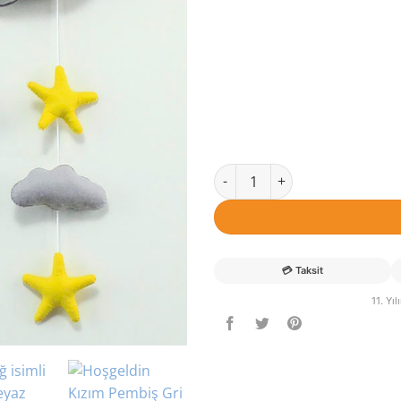
Gri Pembe Bulut Kapı Süsü ade
💳
Taksit
11. Yı