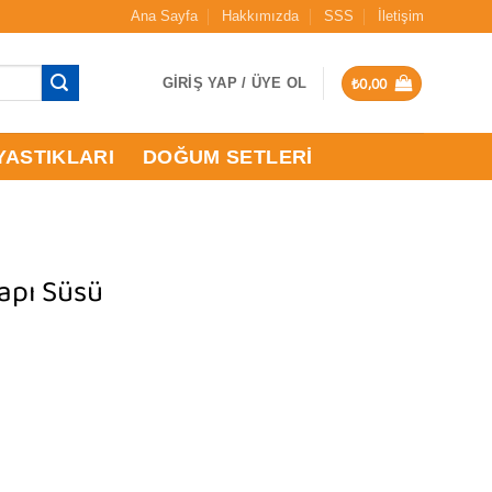
Ana Sayfa
Hakkımızda
SSS
İletişim
₺
0,00
GIRIŞ YAP / ÜYE OL
YASTIKLARI
DOĞUM SETLERI
apı Süsü