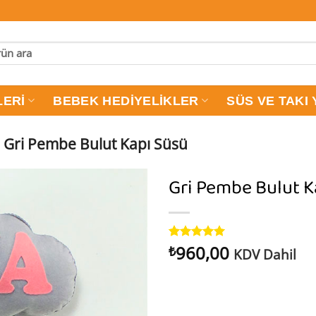
LERI
BEBEK HEDIYELIKLER
SÜS VE TAKI 
Gri Pembe Bulut Kapı Süsü
Gri Pembe Bulut K
960,00
1
müşteri
₺
KDV Dahil
puanına
dayanarak
5 üzerinden
5
puan aldı