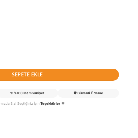
t
SEPETE EKLE
✨
%100 Memnuniyet
🛡️
Güvenli Ödeme
lımızda Bizi Seçtiğiniz İçin
Teşekkürler
❤️