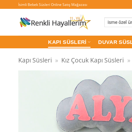
İçeriğe
İsimli Bebek Süsleri Online Satış Mağazası
atla
Ara:
KAPI SÜSLERI
DUVAR SÜS
Kapı Süsleri
»
Kız Çocuk Kapı Süsleri
»