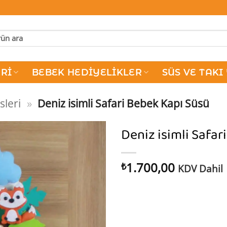
RI
BEBEK HEDIYELIKLER
SÜS VE TAKI
sleri
»
Deniz isimli Safari Bebek Kapı Süsü
Deniz isimli Safar
1.700,00
₺
KDV Dahil