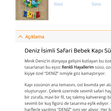
Açıklama
Deniz İsimli Safari Bebek Kapı S
Minik Deniz’in dünyaya gelişini kutlayan bu öz
tasarlanan bu eşsiz
Renkli Hayallerim
süsü, üze
kişiye özel “DENİZ” ismiyle göz kamaştırıyor.
Kapı süsünün ana temasını, üst kısımda yer alan
oluşturuyor. Çelenk üzerinde sevimli safari hayv
bir zürafa, mavi bir fil, taç takmış kahverengi b
sevimli bir kuş figürü de tasarıma eşlik ediyor. 
harflerle yazılmış “DENİZ” ismi yer alıyor. Her 