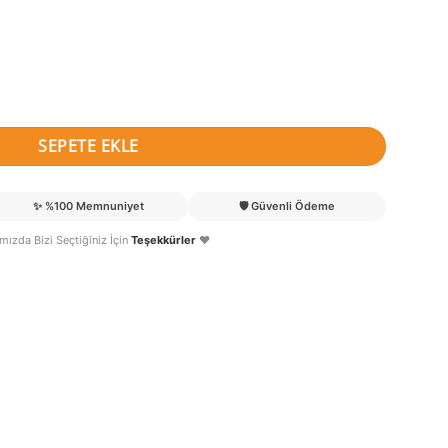
 Süsü adet
SEPETE EKLE
✨
%100 Memnuniyet
🛡️
Güvenli Ödeme
lımızda Bizi Seçtiğiniz İçin
Teşekkürler
❤️