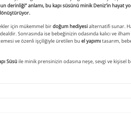
nun derinliği” anlamı, bu kapı süsünü minik Deniz’in hayat yol
dönüştürüyor.
ekler için mükemmel bir
doğum hediyesi
alternatifi sunar. 
dealdir. Sonrasında ise bebeğinizin odasında kalıcı ve ilham 
lzemesi ve özenli işçiliğiyle üretilen bu
el yapımı
tasarım, bebe
apı Süsü
ile minik prensinizin odasına neşe, sevgi ve kişisel 