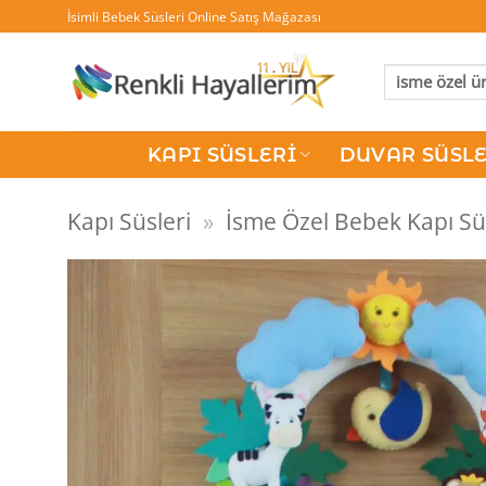
İçeriğe
İsimli Bebek Süsleri Online Satış Mağazası
atla
Ara:
KAPI SÜSLERI
DUVAR SÜSLE
Kapı Süsleri
»
İsme Özel Bebek Kapı Sü