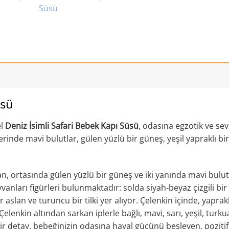
üsü
el
Deniz İsimli Safari Bebek Kapı Süsü
, odasına egzotik ve sevi
rinde mavi bulutlar, gülen yüzlü bir güneş, yeşil yapraklı bir
, ortasında gülen yüzlü bir güneş ve iki yanında mavi bulutl
anları figürleri bulunmaktadır: solda siyah-beyaz çizgili bir 
ir aslan ve turuncu bir tilki yer alıyor. Çelenkin içinde, yapra
Çelenkin altından sarkan iplerle bağlı, mavi, sarı, yeşil, turk
bir detay, bebeğinizin odasına hayal gücünü besleyen, pozitif