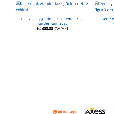
Deniz ve Ayşe İsimli Pilot Temalı Keçe
Deniz İ
Kardeş Kapı Süsü
₺
2.300,00
KDV Dahil
izci