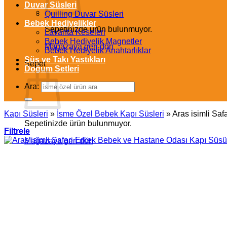
Duvar Süsleri
Quilling Duvar Süsleri
Bebek Hediyelikler
Sepetinizde ürün bulunmuyor.
Lavanta Keseleri
Bebek Hediyelik Magnetler
Mağazaya geri dön
Bebek Hediyelik Anahtarlıklar
Süs ve Takı Yastıkları
Sepet
Doğum Setleri
Ara:
Kapı Süsleri
»
İsme Özel Bebek Kapı Süsleri
»
Aras isimli Sa
Sepetinizde ürün bulunmuyor.
Filtrele
Mağazaya geri dön