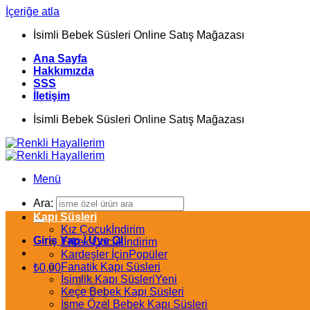
İçeriğe atla
İsimli Bebek Süsleri Online Satış Mağazası
Ana Sayfa
Hakkımızda
SSS
İletişim
İsimli Bebek Süsleri Online Satış Mağazası
Menü
Ara:
Kapı Süsleri
Kız Çocuk
Giriş Yap / Üye Ol
Erkek Çocuk
Kardeşler İçin
Fanatik Kapı Süsleri
₺
0,00
İsimlik Kapı Süsleri
Keçe Bebek Kapı Süsleri
İsme Özel Bebek Kapı Süsleri