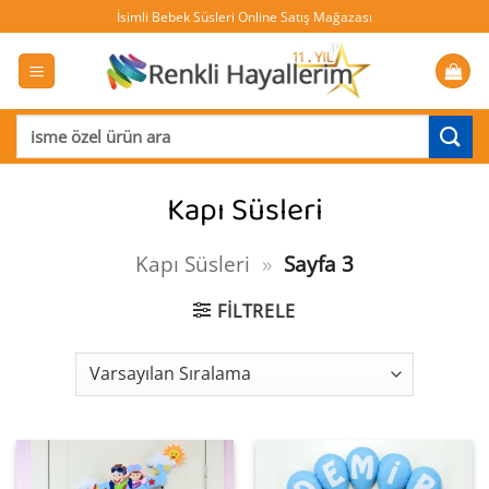
İçeriğe
İsimli Bebek Süsleri Online Satış Mağazası
atla
Ara:
Kapı Süsleri
Kapı Süsleri
»
Sayfa 3
FILTRELE