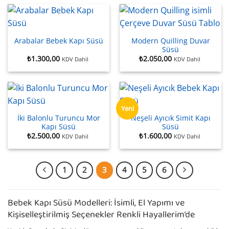
Modern Quilling Duvar
Arabalar Bebek Kapı Süsü
Süsü
₺
1.300,00
₺
2.050,00
KDV Dahil
KDV Dahil
Yeni
İki Balonlu Turuncu Mor
Neşeli Ayıcık Simit Kapı
Kapı Süsü
Süsü
₺
2.500,00
₺
1.600,00
KDV Dahil
KDV Dahil
1
2
3
4
5
6
Bebek Kapı Süsü Modelleri: İsimli, El Yapımı ve
Kişiselleştirilmiş Seçenekler Renkli Hayallerim’de