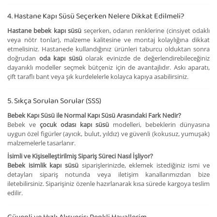
4. Hastane Kapı Süsü Seçerken Nelere Dikkat Edilmeli?
Hastane bebek kapı süsü
seçerken, odanın renklerine (cinsiyet odaklı
veya nötr tonlar), malzeme kalitesine ve montaj kolaylığına dikkat
etmelisiniz. Hastanede kullandığınız ürünleri taburcu olduktan sonra
doğrudan
oda kapı süsü
olarak evinizde de değerlendirebileceğiniz
dayanıklı modeller seçmek bütçeniz için de avantajlıdır. Askı aparatı,
çift taraflı bant veya şık kurdelelerle kolayca kapıya asabilirsiniz.
5. Sıkça Sorulan Sorular (SSS)
Bebek Kapı Süsü ile Normal Kapı Süsü Arasındaki Fark Nedir?
Bebek ve
çocuk odası kapı süsü
modelleri, bebeklerin dünyasına
uygun özel figürler (ayıcık, bulut, yıldız) ve güvenli (kokusuz, yumuşak)
malzemelerle tasarlanır.
İsimli ve Kişiselleştirilmiş Sipariş Süreci Nasıl İşliyor?
Bebek isimlik kapı süsü
siparişlerinizde, eklemek istediğiniz ismi ve
detayları sipariş notunda veya iletişim kanallarımızdan bize
iletebilirsiniz. Siparişiniz özenle hazırlanarak kısa sürede kargoya teslim
edilir.