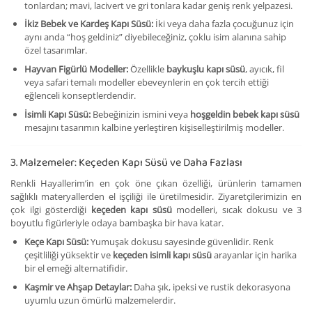
tonlardan; mavi, lacivert ve gri tonlara kadar geniş renk yelpazesi.
İkiz Bebek ve Kardeş Kapı Süsü:
İki veya daha fazla çocuğunuz için
aynı anda “hoş geldiniz” diyebileceğiniz, çoklu isim alanına sahip
özel tasarımlar.
Hayvan Figürlü Modeller:
Özellikle
baykuşlu kapı süsü
, ayıcık, fil
veya safari temalı modeller ebeveynlerin en çok tercih ettiği
eğlenceli konseptlerdendir.
İsimli Kapı Süsü:
Bebeğinizin ismini veya
hoşgeldin bebek kapı süsü
mesajını tasarımın kalbine yerleştiren kişiselleştirilmiş modeller.
3. Malzemeler: Keçeden Kapı Süsü ve Daha Fazlası
Renkli Hayallerim’in en çok öne çıkan özelliği, ürünlerin tamamen
sağlıklı materyallerden el işçiliği ile üretilmesidir. Ziyaretçilerimizin en
çok ilgi gösterdiği
keçeden kapı süsü
modelleri, sıcak dokusu ve 3
boyutlu figürleriyle odaya bambaşka bir hava katar.
Keçe Kapı Süsü:
Yumuşak dokusu sayesinde güvenlidir. Renk
çeşitliliği yüksektir ve
keçeden isimli kapı süsü
arayanlar için harika
bir el emeği alternatifidir.
Kaşmir ve Ahşap Detaylar:
Daha şık, ipeksi ve rustik dekorasyona
uyumlu uzun ömürlü malzemelerdir.