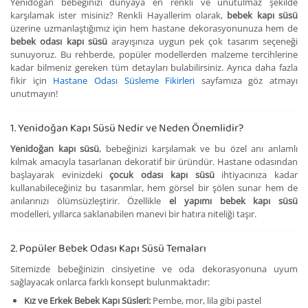
Yenidoğan bebeğinizi dünyaya en renkli ve unutulmaz şekilde
karşılamak ister misiniz? Renkli Hayallerim olarak,
bebek kapı süsü
üzerine uzmanlaştığımız için hem hastane dekorasyonunuza hem de
bebek odası kapı süsü
arayışınıza uygun pek çok tasarım seçeneği
sunuyoruz. Bu rehberde, popüler modellerden malzeme tercihlerine
kadar bilmeniz gereken tüm detayları bulabilirsiniz. Ayrıca daha fazla
fikir için
Hastane Odası Süsleme Fikirleri
sayfamıza göz atmayı
unutmayın!
1. Yenidoğan Kapı Süsü Nedir ve Neden Önemlidir?
Yenidoğan kapı süsü
, bebeğinizi karşılamak ve bu özel anı anlamlı
kılmak amacıyla tasarlanan dekoratif bir üründür. Hastane odasından
başlayarak evinizdeki
çocuk odası kapı süsü
ihtiyacınıza kadar
kullanabileceğiniz bu tasarımlar, hem görsel bir şölen sunar hem de
anılarınızı ölümsüzleştirir. Özellikle
el yapımı bebek kapı süsü
modelleri, yıllarca saklanabilen manevi bir hatıra niteliği taşır.
2. Popüler Bebek Odası Kapı Süsü Temaları
Sitemizde bebeğinizin cinsiyetine ve oda dekorasyonuna uyum
sağlayacak onlarca farklı konsept bulunmaktadır:
Kız ve Erkek Bebek Kapı Süsleri:
Pembe, mor, lila gibi pastel