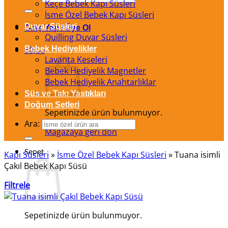
Keçe Bebek Kapı Süsleri
İsme Özel Bebek Kapı Süsleri
Duvar Süsleri
Giriş Yap / Üye Ol
Quilling Duvar Süsleri
₺
Bebek Hediyelikler
0,00
Lavanta Keseleri
Bebek Hediyelik Magnetler
Bebek Hediyelik Anahtarlıklar
Süs ve Takı Yastıkları
Doğum Setleri
Sepetinizde ürün bulunmuyor.
Ara:
Mağazaya geri dön
Sepet
Kapı Süsleri
»
İsme Özel Bebek Kapı Süsleri
»
Tuana isimli
Çakıl Bebek Kapı Süsü
Filtrele
Sepetinizde ürün bulunmuyor.