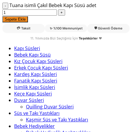
Tuana isimli Çakıl Bebek Kapı Süsü adet
Sepete Ekle
💳
🛡️
Taksit
✨
%100 Memnuniyet
Güvenli Ödeme
11. Yılımızda Bizi Seçtiğiniz İçin
Teşekkürler
❤️
Kapı Süsleri
Bebek Kapı Süsü
Kız Çocuk Kapı Süsleri
Erkek Çocuk Kapı Süsleri
Kardeş Kapı Süsleri
Fanatik Kapı Süsleri
İsimlik Kapı Süsleri
Keçe Kapı Süsleri
Duvar Süsleri
Quilling Duvar Süsleri
Süs ve Takı Yastıkları
Kaşmir Süs ve Takı Yastıkları
Bebek Hediyelikler