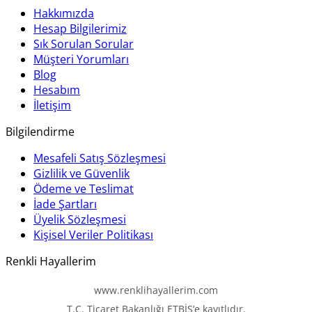
Hakkımızda
Hesap Bilgilerimiz
Sık Sorulan Sorular
Müşteri Yorumları
Blog
Hesabım
İletişim
Bilgilendirme
Mesafeli Satış Sözleşmesi
Gizlilik ve Güvenlik
Ödeme ve Teslimat
İade Şartları
Üyelik Sözleşmesi
Kişisel Veriler Politikası
Renkli Hayallerim
www.renklihayallerim.com
T.C. Ticaret Bakanlığı ETBİS’e kayıtlıdır.