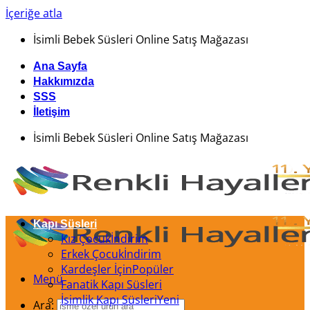
İçeriğe atla
İsimli Bebek Süsleri Online Satış Mağazası
Ana Sayfa
Hakkımızda
SSS
İletişim
İsimli Bebek Süsleri Online Satış Mağazası
Kapı Süsleri
Kız Çocuk
Erkek Çocuk
Kardeşler İçin
Menü
Fanatik Kapı Süsleri
İsimlik Kapı Süsleri
Ara: