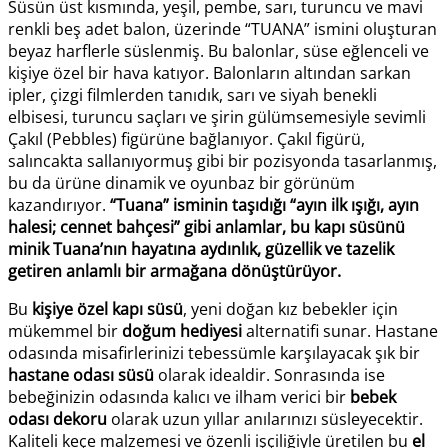
Süsün üst kısmında, yeşil, pembe, sarı, turuncu ve mavi
renkli beş adet balon, üzerinde “TUANA” ismini oluşturan
beyaz harflerle süslenmiş. Bu balonlar, süse eğlenceli ve
kişiye özel bir hava katıyor. Balonların altından sarkan
ipler, çizgi filmlerden tanıdık, sarı ve siyah benekli
elbisesi, turuncu saçları ve şirin gülümsemesiyle sevimli
Çakıl (Pebbles) figürüne bağlanıyor. Çakıl figürü,
salıncakta sallanıyormuş gibi bir pozisyonda tasarlanmış,
bu da ürüne dinamik ve oyunbaz bir görünüm
kazandırıyor.
“Tuana” isminin taşıdığı “ayın ilk ışığı, ayın
halesi; cennet bahçesi” gibi anlamlar, bu kapı süsünü
minik Tuana’nın hayatına aydınlık, güzellik ve tazelik
getiren anlamlı bir armağana dönüştürüyor.
Bu
kişiye özel kapı süsü
, yeni doğan kız bebekler için
mükemmel bir
doğum hediyesi
alternatifi sunar. Hastane
odasında misafirlerinizi tebessümle karşılayacak şık bir
hastane odası süsü
olarak idealdir. Sonrasında ise
bebeğinizin odasında kalıcı ve ilham verici bir
bebek
odası dekoru
olarak uzun yıllar anılarınızı süsleyecektir.
Kaliteli keçe malzemesi ve özenli işçiliğiyle üretilen bu
el