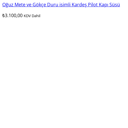
Oğuz Mete ve Gökçe Duru isimli Kardeş Pilot Kapı Süsü
₺
3.100,00
KDV Dahil