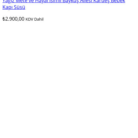
Yağız Mete ve Hayal İsimli Baykuş Ailesi Kardeş Bebek
Kapı Süsü
₺
2.900,00
KDV Dahil