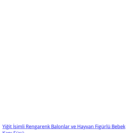
Yiğit İsimli Rengarenk Balonlar ve Hayvan Figürlü Bebek