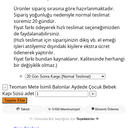
Ürünler sipariş sırasına göre hazırlanmaktadır.
Sipariş yoğunluğu nedeniyle normal teslimat
süremiz 20 gündür.
Fiyat farkı ödeyerek hızlı teslimat seçeneğimizden
de faydalanabilirsiniz.
(Hızlı teslimat için siparişinizin dikiş vb. el emeği
işleri atölyemiz dışındaki kişilere ekstra ücret
ödenerek yaptırılır.
Fiyat farkı bundan kaynaklanır. Kalitesinde herhangi
bir değişiklik olmaz.)
Teoman Mete İsimli Balonlar Aydede Çocuk Bebek
Kapı Süsü adet
Sepete Ekle
💳
🛡️
Taksit
✨
%100 Memnuniyet
Güvenli Ödeme
11. Yılımızda Bizi Seçtiğiniz İçin
Teşekkürler
❤️