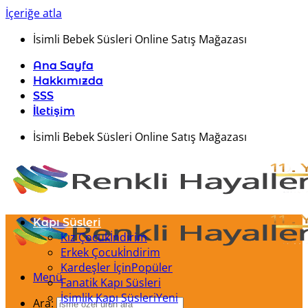
İçeriğe atla
İsimli Bebek Süsleri Online Satış Mağazası
Ana Sayfa
Hakkımızda
SSS
İletişim
İsimli Bebek Süsleri Online Satış Mağazası
Kapı Süsleri
Kız Çocuk
Erkek Çocuk
Kardeşler İçin
Menü
Fanatik Kapı Süsleri
İsimlik Kapı Süsleri
Ara: