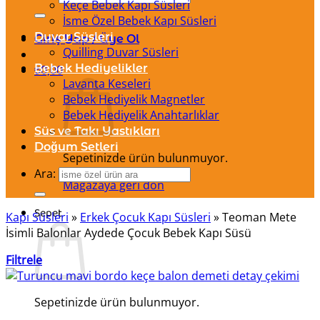
Keçe Bebek Kapı Süsleri
İsme Özel Bebek Kapı Süsleri
Duvar Süsleri
Giriş Yap / Üye Ol
Quilling Duvar Süsleri
Bebek Hediyelikler
₺
0,00
Lavanta Keseleri
Bebek Hediyelik Magnetler
Bebek Hediyelik Anahtarlıklar
Süs ve Takı Yastıkları
Doğum Setleri
Sepetinizde ürün bulunmuyor.
Ara:
Mağazaya geri dön
Sepet
Kapı Süsleri
»
Erkek Çocuk Kapı Süsleri
»
Teoman Mete
İsimli Balonlar Aydede Çocuk Bebek Kapı Süsü
Filtrele
Sepetinizde ürün bulunmuyor.