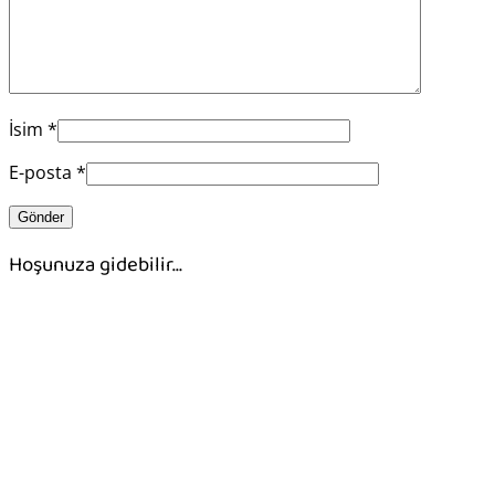
İsim
*
E-posta
*
Hoşunuza gidebilir…