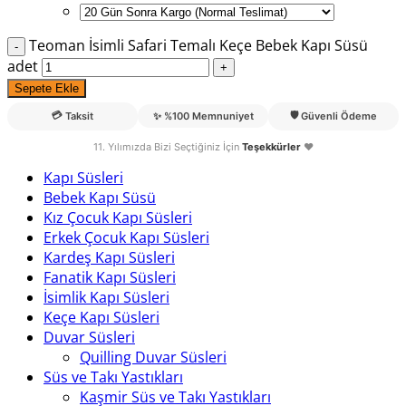
Teoman İsimli Safari Temalı Keçe Bebek Kapı Süsü
adet
Sepete Ekle
💳
🛡️
Taksit
✨
%100 Memnuniyet
Güvenli Ödeme
11. Yılımızda Bizi Seçtiğiniz İçin
Teşekkürler
❤️
Kapı Süsleri
Bebek Kapı Süsü
Kız Çocuk Kapı Süsleri
Erkek Çocuk Kapı Süsleri
Kardeş Kapı Süsleri
Fanatik Kapı Süsleri
İsimlik Kapı Süsleri
Keçe Kapı Süsleri
Duvar Süsleri
Quilling Duvar Süsleri
Süs ve Takı Yastıkları
Kaşmir Süs ve Takı Yastıkları