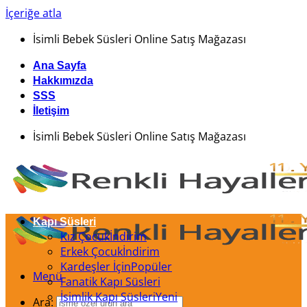
İçeriğe atla
İsimli Bebek Süsleri Online Satış Mağazası
Ana Sayfa
Hakkımızda
SSS
İletişim
İsimli Bebek Süsleri Online Satış Mağazası
Kapı Süsleri
Kız Çocuk
Erkek Çocuk
Kardeşler İçin
Menü
Fanatik Kapı Süsleri
İsimlik Kapı Süsleri
Ara: