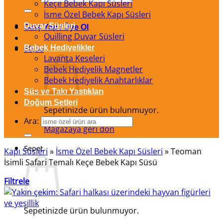
Keçe Bebek Kapı Süsleri
İsme Özel Bebek Kapı Süsleri
Duvar Süsleri
Giriş Yap / Üye Ol
Quilling Duvar Süsleri
₺
Bebek Hediyelikler
0,00
Lavanta Keseleri
Bebek Hediyelik Magnetler
Bebek Hediyelik Anahtarlıklar
Süs ve Takı Yastıkları
Doğum Setleri
Sepetinizde ürün bulunmuyor.
Ara:
Mağazaya geri dön
Sepet
Kapı Süsleri
»
İsme Özel Bebek Kapı Süsleri
»
Teoman
İsimli Safari Temalı Keçe Bebek Kapı Süsü
Filtrele
Sepetinizde ürün bulunmuyor.