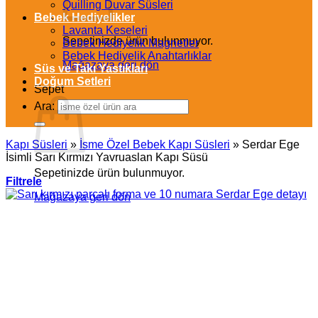
Quilling Duvar Süsleri
Bebek Hediyelikler
Lavanta Keseleri
Sepetinizde ürün bulunmuyor.
Bebek Hediyelik Magnetler
Bebek Hediyelik Anahtarlıklar
Mağazaya geri dön
Süs ve Takı Yastıkları
Doğum Setleri
Sepet
Ara:
Kapı Süsleri
»
İsme Özel Bebek Kapı Süsleri
»
Serdar Ege
İsimli Sarı Kırmızı Yavruaslan Kapı Süsü
Sepetinizde ürün bulunmuyor.
Filtrele
Mağazaya geri dön