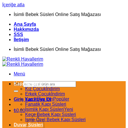
İçeriğe atla
İsimli Bebek Süsleri Online Satış Mağazası
Ana Sayfa
Hakkımızda
SSS
İletişim
İsimli Bebek Süsleri Online Satış Mağazası
Menü
Kapı Süsleri
Ara:
Kız Çocuk
Erkek Çocuk
Kardeşler İçin
Giriş Yap / Üye Ol
Fanatik Kapı Süsleri
İsimlik Kapı Süsleri
₺
0,00
Keçe Bebek Kapı Süsleri
İsme Özel Bebek Kapı Süsleri
Duvar Süsleri