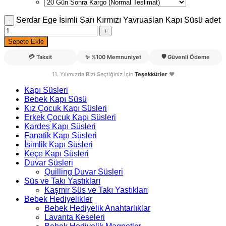
Serdar Ege İsimli Sarı Kırmızı Yavruaslan Kapı Süsü adet
Sepete Ekle
💳
🛡️
Taksit
✨
%100 Memnuniyet
Güvenli Ödeme
11. Yılımızda Bizi Seçtiğiniz İçin
Teşekkürler
❤️
Kapı Süsleri
Bebek Kapı Süsü
Kız Çocuk Kapı Süsleri
Erkek Çocuk Kapı Süsleri
Kardeş Kapı Süsleri
Fanatik Kapı Süsleri
İsimlik Kapı Süsleri
Keçe Kapı Süsleri
Duvar Süsleri
Quilling Duvar Süsleri
Süs ve Takı Yastıkları
Kaşmir Süs ve Takı Yastıkları
Bebek Hediyelikler
Bebek Hediyelik Anahtarlıklar
Lavanta Keseleri