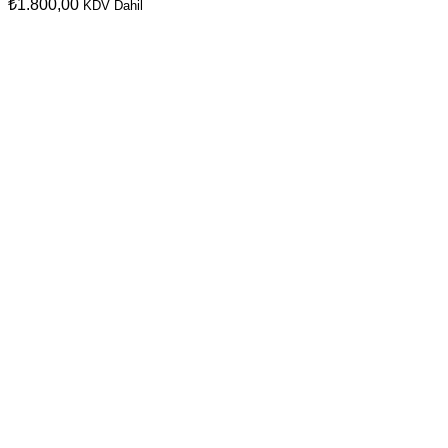
₺
1.800,00
KDV Dahil