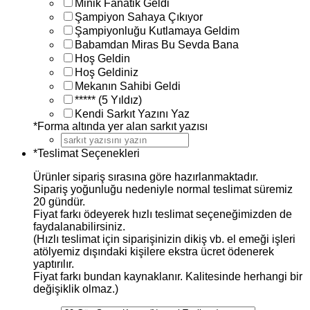
Minik Fanatik Geldi
Şampiyon Sahaya Çıkıyor
Şampiyonluğu Kutlamaya Geldim
Babamdan Miras Bu Sevda Bana
Hoş Geldin
Hoş Geldiniz
Mekanın Sahibi Geldi
***** (5 Yıldız)
Kendi Sarkıt Yazını Yaz
*
Forma altında yer alan sarkıt yazısı
*
Teslimat Seçenekleri
Ürünler sipariş sırasına göre hazırlanmaktadır.
Sipariş yoğunluğu nedeniyle normal teslimat süremiz
20 gündür.
Fiyat farkı ödeyerek hızlı teslimat seçeneğimizden de
faydalanabilirsiniz.
(Hızlı teslimat için siparişinizin dikiş vb. el emeği işleri
atölyemiz dışındaki kişilere ekstra ücret ödenerek
yaptırılır.
Fiyat farkı bundan kaynaklanır. Kalitesinde herhangi bir
değişiklik olmaz.)