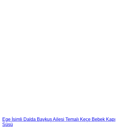
Ege İsimli Dalda Baykuş Ailesi Temalı Keçe Bebek Kapı
Süsü