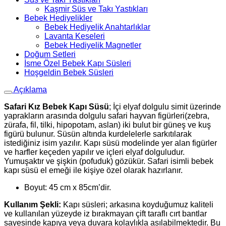
Kaşmir Süs ve Takı Yastıkları
Bebek Hediyelikler
Bebek Hediyelik Anahtarlıklar
Lavanta Keseleri
Bebek Hediyelik Magnetler
Doğum Setleri
İsme Özel Bebek Kapı Süsleri
Hoşgeldin Bebek Süsleri
Açıklama
Safari Kız Bebek Kapı Süsü
; İçi elyaf dolgulu simit üzerinde
yaprakların arasında dolgulu safari hayvan figürleri(zebra,
zürafa, fil, tilki, hipopotam, aslan) iki bulut bir güneş ve kuş
figürü bulunur. Süsün altında kurdelelerle sarkıtılarak
istediğiniz isim yazılır. Kapı süsü modelinde yer alan figürler
ve harfler keçeden yapılır ve içleri elyaf dolguludur.
Yumuşaktır ve şişkin (pofuduk) gözükür. Safari isimli bebek
kapı süsü el emeği ile kişiye özel olarak hazırlanır.
Boyut: 45 cm x 85cm’dir.
Kullanım Şekli:
Kapı süsleri; arkasına koyduğumuz kaliteli
ve kullanılan yüzeyde iz bırakmayan çift taraflı cırt bantlar
sayesinde kapıya veya duvara kolaylıkla asılabilmektedir. Bu