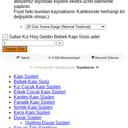
atölyemiz dışındaki kişilere ekstra ücret ödenerek
yaptırılır.
Fiyat farkı bundan kaynaklanır. Kalitesinde herhangi bir
değişiklik olmaz.)
Safari Kız Hoş Geldin Bebek Kapı Süsü adet
Sepete Ekle
💳
🛡️
Taksit
✨
%100 Memnuniyet
Güvenli Ödeme
11. Yılımızda Bizi Seçtiğiniz İçin
Teşekkürler
❤️
Kapı Süsleri
Bebek Kapı Süsü
Kız Çocuk Kapı Süsleri
Erkek Çocuk Kapı Süsleri
Kardeş Kapı Süsleri
Fanatik Kapı Süsleri
İsimlik Kapı Süsleri
Keçe Kapı Süsleri
Duvar Süsleri
Quilling Duvar Süsleri
Süs ve Takı Yastıkları