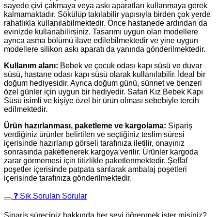
sayede çivi çakmaya veya askı aparatları kullanmaya gerek
kalmamaktadır. Sökülüp takılabilir yapısıyla birden çok yerde
rahatlıkla kullanılabilmektedir. Önce hastanede ardından da
evinizde kullanabilirsiniz. Tasarımı uygun olan modellere
ayrıca asma bölümü ilave edilebilmektedir ve yine uygun
modellere silikon askı aparatı da yanında gönderilmektedir.
Kullanım alanı:
Bebek ve çocuk odası kapı süsü ve duvar
süsü, hastane odası kapı süsü olarak kullanılabilir. İdeal bir
doğum hediyesidir. Ayrıca doğum günü, sünnet ve benzeri
özel günler için uygun bir hediyedir. Safari Kız Bebek Kapı
Süsü isimli ve kişiye özel bir ürün olması sebebiyle tercih
edilmektedir.
Ürün hazırlanması, paketleme ve kargolama:
Sipariş
verdiğiniz ürünler belirtilen ve seçtiğiniz teslim süresi
içerisinde hazırlanıp görseli tarafınıza iletilir, onayınız
sonrasında paketlenerek kargoya verilir. Ürünler kargoda
zarar görmemesi için titizlikle paketlenmektedir. Şeffaf
poşetler içerisinde patpata sarılarak ambalaj poşetleri
içerisinde tarafınıza gönderilmektedir.
❓ Sık Sorulan Sorular
Sipariş süreciniz hakkında her şeyi öğrenmek ister misiniz?