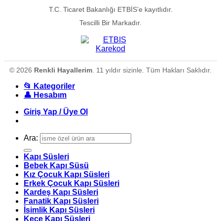
T.C. Ticaret Bakanlığı ETBİS’e kayıtlıdır.
Tescilli Bir Markadır.
© 2026
Renkli Hayallerim
. 11 yıldır sizinle. Tüm Hakları Saklıdır.
📂 Kategoriler
👤 Hesabım
Giriş Yap / Üye Ol
Ara:
Kapı Süsleri
Bebek Kapı Süsü
Kız Çocuk Kapı Süsleri
Erkek Çocuk Kapı Süsleri
Kardeş Kapı Süsleri
Fanatik Kapı Süsleri
İsimlik Kapı Süsleri
Keçe Kapı Süsleri