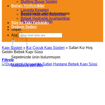
Quilling Duvar Süsleri
Bebek Hediyelikler
Lavanta Keseleri
Sepetinizde ürün bulunmuyor.
Bebek Hediyelik Magnetler
Bebek Hediyelik Anahtarlıklar
Mağazaya geri dön
Süs ve Takı Yastıkları
Doğum Setleri
Sepet
Ara:
Kapı Süsleri
»
Kız Çocuk Kapı Süsleri
»
Safari Kız Hoş
Geldin Bebek Kapı Süsü
Sepetinizde ürün bulunmuyor.
Filtrele
Mağazaya geri dön