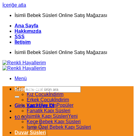
İçeriğe atla
İsimli Bebek Süsleri Online Satış Mağazası
Ana Sayfa
Hakkımızda
SSS
İletişim
İsimli Bebek Süsleri Online Satış Mağazası
Menü
Kapı Süsleri
Ara:
Kız Çocuk
Erkek Çocuk
Kardeşler İçin
Giriş Yap / Üye Ol
Fanatik Kapı Süsleri
İsimlik Kapı Süsleri
₺
0,00
Keçe Bebek Kapı Süsleri
İsme Özel Bebek Kapı Süsleri
Duvar Süsleri