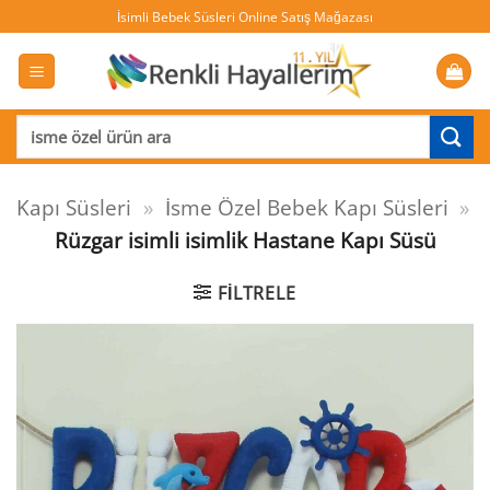
İçeriğe
İsimli Bebek Süsleri Online Satış Mağazası
atla
Ara:
Kapı Süsleri
»
İsme Özel Bebek Kapı Süsleri
»
Rüzgar isimli isimlik Hastane Kapı Süsü
FILTRELE