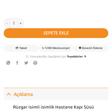
Rüzgar isimli isimlik Hastane Kapı Süsü adet
SEPETE EKLE
💳
Taksit
✨
%100 Memnuniyet
🛡️
Güvenli Ödeme
11. Yılımızda Bizi Seçtiğiniz İçin
Teşekkürler
❤️
Açıklama
Rüzgar isimli isimlik Hastane Kapı Süsü