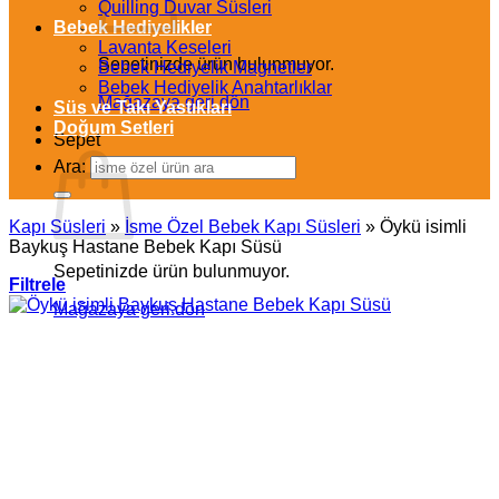
Quilling Duvar Süsleri
Bebek Hediyelikler
Lavanta Keseleri
Sepetinizde ürün bulunmuyor.
Bebek Hediyelik Magnetler
Bebek Hediyelik Anahtarlıklar
Mağazaya geri dön
Süs ve Takı Yastıkları
Doğum Setleri
Sepet
Ara:
Kapı Süsleri
»
İsme Özel Bebek Kapı Süsleri
»
Öykü isimli
Baykuş Hastane Bebek Kapı Süsü
Sepetinizde ürün bulunmuyor.
Filtrele
Mağazaya geri dön