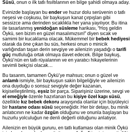
Süsü
, onun o ilk tatlı fısıltılarının en bilge şahidi olmaya aday.
Evinizde başlayan bu
ender
ve huzur dolu serüvenin o tatlı
neşesi ve coşkusu, bir baykuşun kanat çırpışları gibi
sessizce ama derinden sıcaklıkla her yana yayılıyor. Bu itina
ile tasarlanmış
yenidoğan süsleme
harikası, “Hoş geldin
Öykü, sen bizim en güzel masalımızsın!” diyen sıcak ve
samimi bir kucaklama olacak. Mükemmel bir
bebek hediyesi
olarak da öne çıkan bu süs, herkesi onun o minicik
varlığından taşan derin sevgiye ve ailenizin yaşadığı o
tarifi
güç
mutluluğa ortak olmaya davet edecek. Bilge baykuş,
Öykü’nün en tatlı rüyalarının ve en yaratıcı hikayelerinin
sevimli bekçisi olacak…
Bu tasarım, tamamen Öykü’ye mahsus; onun o güzel ve
anlamlı
ismiyle, bir baykuşun sakin bilgeliğiyle ve ailenizin
ona duyduğu o sonsuz sevgiyle değer kazanan,
kişiselleştirilmiş,
eşsiz
bir parça. Siparişiniz üzerine, sevgi ve
el emeğiyle
özenle hazırlanan bu
kişiye özel kapı süsü
,
özellikle
kız bebek dekoru
arayışında olanlar için büyüleyici
bir
hastane odası süsü
seçeneğidir. Her bir detayı, bu minik
anlatıcının ne kadar
özgün
olduğunu ve onunla başlayan bu
huzurlu yolculuğun ne denli değerli olduğunu anlatıyor.
Ailenizin en büyük gururu, en tatlı kutlaması olan minik Öykü