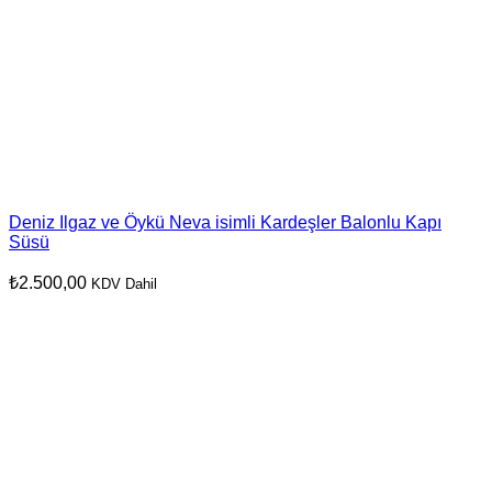
Deniz Ilgaz ve Öykü Neva isimli Kardeşler Balonlu Kapı
Süsü
₺
2.500,00
KDV Dahil