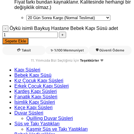
Fiyat farkı bundan kaynaklanır. Kalitesinde herhangi bir
değişiklik olmaz.)
Öykü isimli Baykuş Hastane Bebek Kapı Süsü adet
Sepete Ekle
💳
🛡️
Taksit
✨
%100 Memnuniyet
Güvenli Ödeme
11. Yılımızda Bizi Seçtiğiniz İçin
Teşekkürler
❤️
Kapı Süsleri
Bebek Kapı Süsü
Kız Çocuk Kapı Süsleri
Erkek Çocuk Kapı Süsleri
Kardeş Kapı Süsleri
Fanatik Kapı Süsleri
İsimlik Kapı Süsleri
Keçe Kapı Süsleri
Duvar Süsleri
Quilling Duvar Süsleri
Süs ve Takı Yastıkları
Kaşmir Süs ve Takı Yastıkları