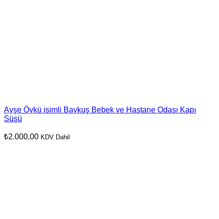
Ayşe Öykü isimli Baykuş Bebek ve Hastane Odası Kapı
Süsü
₺
2.000,00
KDV Dahil