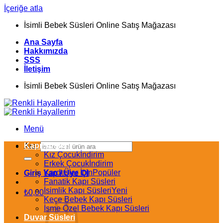
İçeriğe atla
İsimli Bebek Süsleri Online Satış Mağazası
Ana Sayfa
Hakkımızda
SSS
İletişim
İsimli Bebek Süsleri Online Satış Mağazası
Menü
Kapı Süsleri
Ara:
Kız Çocuk
Erkek Çocuk
Kardeşler İçin
Giriş Yap / Üye Ol
Fanatik Kapı Süsleri
İsimlik Kapı Süsleri
₺
0,00
Keçe Bebek Kapı Süsleri
İsme Özel Bebek Kapı Süsleri
Duvar Süsleri