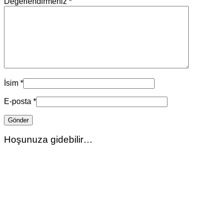
Değerlendirmeniz
*
İsim
*
E-posta
*
Hoşunuza gidebilir…