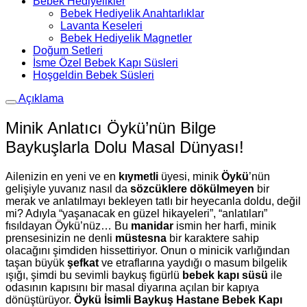
Bebek Hediyelikler
Bebek Hediyelik Anahtarlıklar
Lavanta Keseleri
Bebek Hediyelik Magnetler
Doğum Setleri
İsme Özel Bebek Kapı Süsleri
Hoşgeldin Bebek Süsleri
Açıklama
Minik Anlatıcı Öykü’nün Bilge
Baykuşlarla Dolu Masal Dünyası!
Ailenizin en yeni ve en
kıymetli
üyesi, minik
Öykü
’nün
gelişiyle yuvanız nasıl da
sözcüklere dökülmeyen
bir
merak ve anlatılmayı bekleyen tatlı bir heyecanla doldu, değil
mi? Adıyla “yaşanacak en güzel hikayeleri”, “anlatıları”
fısıldayan Öykü’nüz… Bu
manidar
ismin her harfi, minik
prensesinizin ne denli
müstesna
bir karaktere sahip
olacağını şimdiden hissettiriyor. Onun o minicik varlığından
taşan büyük
şefkat
ve etraflarına yaydığı o masum bilgelik
ışığı, şimdi bu sevimli baykuş figürlü
bebek kapı süsü
ile
odasının kapısını bir masal diyarına açılan bir kapıya
dönüştürüyor.
Öykü İsimli Baykuş Hastane Bebek Kapı