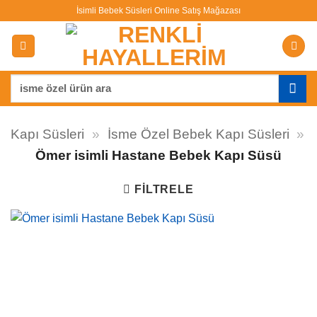
İçeriğe
İsimli Bebek Süsleri Online Satış Mağazası
atla
Ara:
Kapı Süsleri
»
İsme Özel Bebek Kapı Süsleri
»
Ömer isimli Hastane Bebek Kapı Süsü
FILTRELE