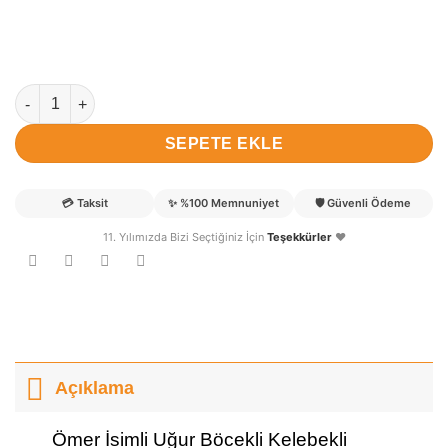
Ömer isimli Hastane Bebek Kapı Süsü adet
SEPETE EKLE
💳
Taksit
✨
%100 Memnuniyet
🛡️
Güvenli Ödeme
11. Yılımızda Bizi Seçtiğiniz İçin
Teşekkürler
❤️
Açıklama
Ömer İsimli Uğur Böcekli Kelebekli