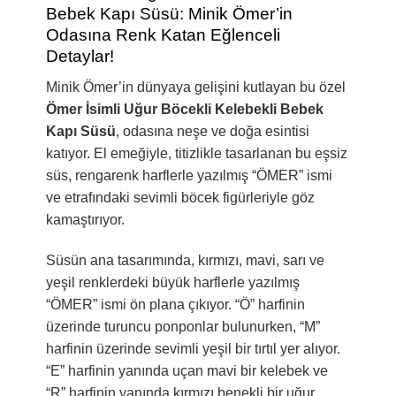
Bebek Kapı Süsü: Minik Ömer’in
Odasına Renk Katan Eğlenceli
Detaylar!
Minik Ömer’in dünyaya gelişini kutlayan bu özel
Ömer İsimli Uğur Böcekli Kelebekli Bebek
Kapı Süsü
, odasına neşe ve doğa esintisi
katıyor. El emeğiyle, titizlikle tasarlanan bu eşsiz
süs, rengarenk harflerle yazılmış “ÖMER” ismi
ve etrafındaki sevimli böcek figürleriyle göz
kamaştırıyor.
Süsün ana tasarımında, kırmızı, mavi, sarı ve
yeşil renklerdeki büyük harflerle yazılmış
“ÖMER” ismi ön plana çıkıyor. “Ö” harfinin
üzerinde turuncu ponponlar bulunurken, “M”
harfinin üzerinde sevimli yeşil bir tırtıl yer alıyor.
“E” harfinin yanında uçan mavi bir kelebek ve
“R” harfinin yanında kırmızı benekli bir uğur