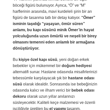
böceği figürü bulunuyor. Ayrıca, “Ö” ve “M”
harflerinin arasında, mavi kurdeleli şirin bir arı
figürü de tasarıma tatlı bir detay katıyor.
“Ömer”
isminin taşıdığı “yaşayan, ömür süren”
anlamı, bu kapı süsünü minik Ömer’in hayat
yolculuğunda uzun ömürlü ve neşeli bir birey
olmasını temenni eden anlamlı bir armağana
dönüştürüyor.
Bu
kişiye özel kapı süsü
, yeni doğan erkek
bebekler için mükemmel bir
doğum hediyesi
alternatifi sunar. Hastane odasında misafirlerinizi
tebessümle karşılayacak şık bir
hastane odası
süsü
olarak idealdir. Sonrasında ise bebeğinizin
odasında kalıcı ve ilham verici bir
bebek odası
dekoru
olarak uzun yıllar anılarınızı
süsleyecektir. Kaliteli keçe malzemesi ve özenli
işçiliğiyle üretilen bu
el yapımı
tasarım,