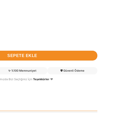
eçe Bebek Kapı Süsü adet
SEPETE EKLE
✨
%100 Memnuniyet
🛡️
Güvenli Ödeme
lımızda Bizi Seçtiğiniz İçin
Teşekkürler
❤️