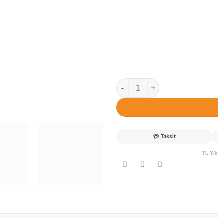
Miray İsimli Hayvan Figürlü K
💳
Taksit
11. Yı