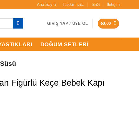
Ana Sayfa
Hakkımızda
SSS
İletişim
GIRIŞ YAP / ÜYE OL
₺
0,00
YASTIKLARI
DOĞUM SETLERI
 Süsü
van Figürlü Keçe Bebek Kapı