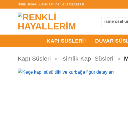
İçeriğe
İsimli Bebek Süsleri Online Satış Mağazası
atla
Ara:
KAPI SÜSLERI
DUVAR SÜS
Kapı Süsleri
»
İsimlik Kapı Süsleri
»
M