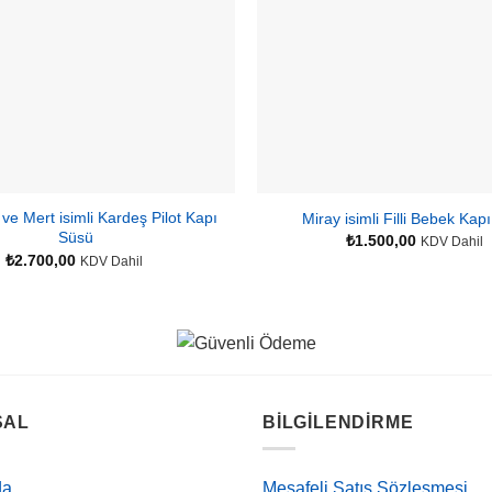
 ve Mert isimli Kardeş Pilot Kapı
Miray isimli Filli Bebek Kap
Süsü
₺
1.500,00
KDV Dahil
₺
2.700,00
KDV Dahil
SAL
BILGILENDIRME
da
Mesafeli Satış Sözleşmesi