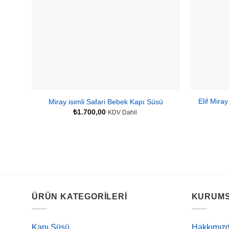
Elif Miray
Miray isimli Safari Bebek Kapı Süsü
₺
1.700,00
KDV Dahil
ÜRÜN KATEGORILERI
KURUM
Kapı Süsü
Hakkımız