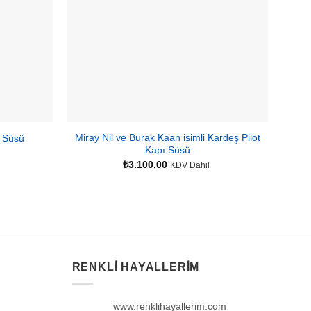
Miray Nil ve Burak Kaan isimli Kardeş Pilot
ı Süsü
Mira
Kapı Süsü
₺
3.100,00
KDV Dahil
RENKLI HAYALLERIM
www.renklihayallerim.com