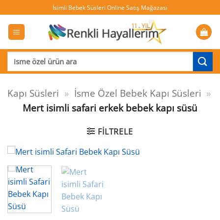
İçeriğe
İsimli Bebek Süsleri Online Satış Mağazası
atla
Ara:
Kapı Süsleri
»
İsme Özel Bebek Kapı Süsleri
»
Mert isimli safari erkek bebek kapı süsü
FILTRELE