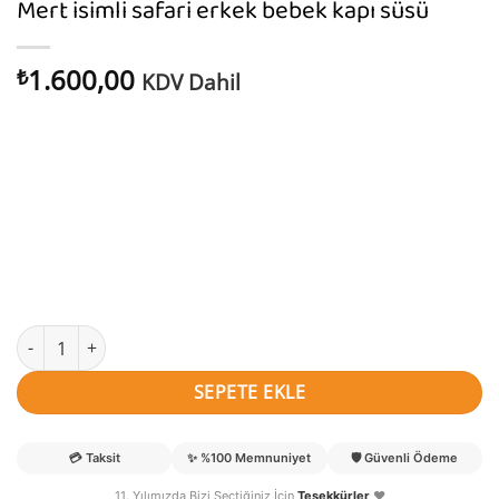
Mert isimli safari erkek bebek kapı süsü
1.600,00
₺
KDV Dahil
Mert isimli safari erkek bebek kapı süsü adet
SEPETE EKLE
💳
Taksit
✨
%100 Memnuniyet
🛡️
Güvenli Ödeme
11. Yılımızda Bizi Seçtiğiniz İçin
Teşekkürler
❤️