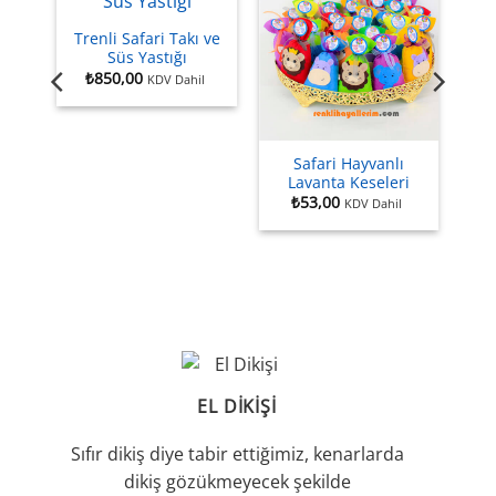
Trenli Safari Takı ve
Süs Yastığı
₺
850,00
KDV Dahil
Safari Hayvanlı
Lavanta Keseleri
ası
₺
53,00
KDV Dahil
l
Şu
,00
andaki
,00.
fiyat:
₺3.590,00.
EL DIKIŞI
Sıfır dikiş diye tabir ettiğimiz, kenarlarda
dikiş gözükmeyecek şekilde