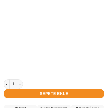
Mert Ali isimli Denizci Hastane Bebek Kapı Süsü adet
SEPETE EKLE