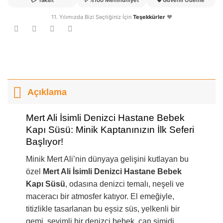
💳
Taksit
✨
%100 Memnuniyet
🛡️
Güvenli Ödeme
11. Yılımızda Bizi Seçtiğiniz İçin
Teşekkürler
❤️
Açıklama
Mert Ali İsimli Denizci Hastane Bebek
Kapı Süsü: Minik Kaptanınızın İlk Seferi
Başlıyor!
Minik Mert Ali’nin dünyaya gelişini kutlayan bu
özel
Mert Ali İsimli Denizci Hastane Bebek
Kapı Süsü
, odasına denizci temalı, neşeli ve
maceracı bir atmosfer katıyor. El emeğiyle,
titizlikle tasarlanan bu eşsiz süs, yelkenli bir
gemi, sevimli bir denizci bebek, can simidi,