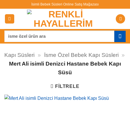
İçeriğe
İsimli Bebek Süsleri Online Satış Mağazası
atla
Ara:
Kapı Süsleri
»
İsme Özel Bebek Kapı Süsleri
»
Mert Ali isimli Denizci Hastane Bebek Kapı
Süsü
FILTRELE