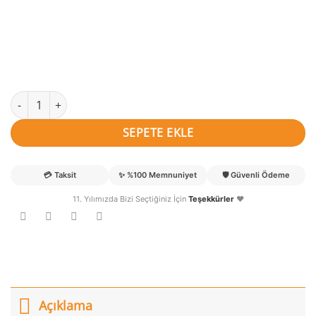
Mercan İsimli Deniz Kızı ve Okyanus Temalı Keçe Bebek Kapı Sü
SEPETE EKLE
💳
Taksit
✨
%100 Memnuniyet
🛡️
Güvenli Ödeme
11. Yılımızda Bizi Seçtiğiniz İçin
Teşekkürler
❤️
Açıklama