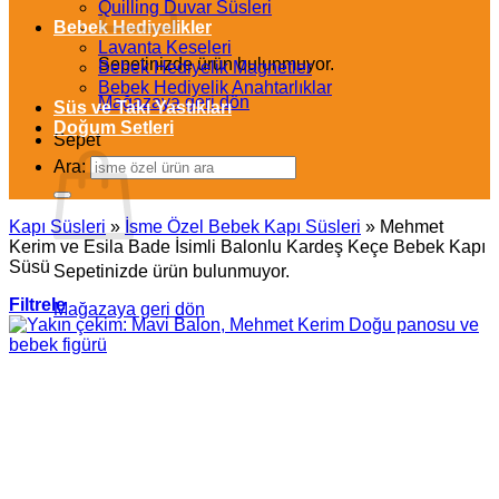
Quilling Duvar Süsleri
Bebek Hediyelikler
Lavanta Keseleri
Sepetinizde ürün bulunmuyor.
Bebek Hediyelik Magnetler
Bebek Hediyelik Anahtarlıklar
Mağazaya geri dön
Süs ve Takı Yastıkları
Doğum Setleri
Sepet
Ara:
Kapı Süsleri
»
İsme Özel Bebek Kapı Süsleri
»
Mehmet
Kerim ve Esila Bade İsimli Balonlu Kardeş Keçe Bebek Kapı
Süsü
Sepetinizde ürün bulunmuyor.
Filtrele
Mağazaya geri dön