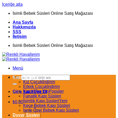
İçeriğe atla
İsimli Bebek Süsleri Online Satış Mağazası
Ana Sayfa
Hakkımızda
SSS
İletişim
İsimli Bebek Süsleri Online Satış Mağazası
Menü
Kapı Süsleri
Ara:
Kız Çocuk
Erkek Çocuk
Kardeşler İçin
Giriş Yap / Üye Ol
Fanatik Kapı Süsleri
İsimlik Kapı Süsleri
₺
0,00
Keçe Bebek Kapı Süsleri
İsme Özel Bebek Kapı Süsleri
Duvar Süsleri