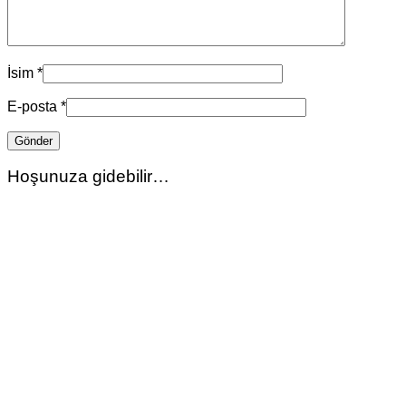
İsim
*
E-posta
*
Hoşunuza gidebilir…