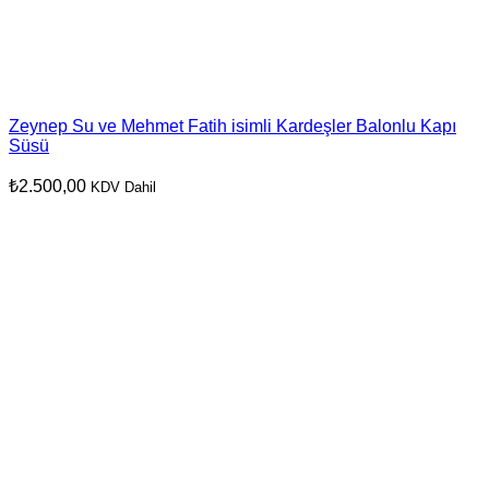
Zeynep Su ve Mehmet Fatih isimli Kardeşler Balonlu Kapı
Süsü
₺
2.500,00
KDV Dahil