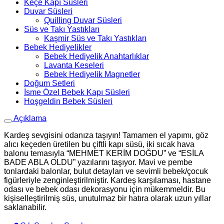
Keçe Kapı Süsleri
Duvar Süsleri
Quilling Duvar Süsleri
Süs ve Takı Yastıkları
Kaşmir Süs ve Takı Yastıkları
Bebek Hediyelikler
Bebek Hediyelik Anahtarlıklar
Lavanta Keseleri
Bebek Hediyelik Magnetler
Doğum Setleri
İsme Özel Bebek Kapı Süsleri
Hoşgeldin Bebek Süsleri
Açıklama
Kardeş sevgisini odanıza taşıyın! Tamamen el yapımı, göz
alıcı keçeden üretilen bu çiftli kapı süsü, iki sıcak hava
balonu temasıyla “MEHMET KERİM DOĞDU” ve “ESİLA
BADE ABLA OLDU” yazılarını taşıyor. Mavi ve pembe
tonlardaki balonlar, bulut detayları ve sevimli bebek/çocuk
figürleriyle zenginleştirilmiştir. Kardeş karşılaması, hastane
odası ve bebek odası dekorasyonu için mükemmeldir. Bu
kişiselleştirilmiş süs, unutulmaz bir hatıra olarak uzun yıllar
saklanabilir.