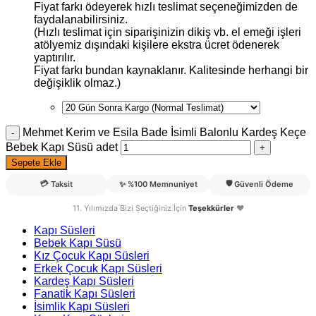
Fiyat farkı ödeyerek hızlı teslimat seçeneğimizden de
faydalanabilirsiniz.
(Hızlı teslimat için siparişinizin dikiş vb. el emeği işleri
atölyemiz dışındaki kişilere ekstra ücret ödenerek
yaptırılır.
Fiyat farkı bundan kaynaklanır. Kalitesinde herhangi bir
değişiklik olmaz.)
Mehmet Kerim ve Esila Bade İsimli Balonlu Kardeş Keçe
Bebek Kapı Süsü adet
Sepete Ekle
💳
🛡️
Taksit
✨
%100 Memnuniyet
Güvenli Ödeme
11. Yılımızda Bizi Seçtiğiniz İçin
Teşekkürler
❤️
Kapı Süsleri
Bebek Kapı Süsü
Kız Çocuk Kapı Süsleri
Erkek Çocuk Kapı Süsleri
Kardeş Kapı Süsleri
Fanatik Kapı Süsleri
İsimlik Kapı Süsleri