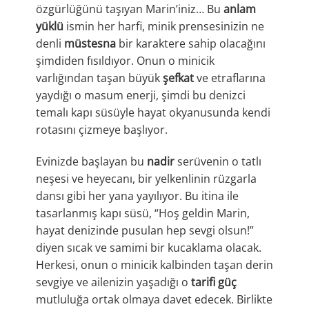
özgürlüğünü taşıyan Marin’iniz… Bu
anlam
yüklü
ismin her harfi, minik prensesinizin ne
denli
müstesna
bir karaktere sahip olacağını
şimdiden fısıldıyor. Onun o minicik
varlığından taşan büyük
şefkat
ve etraflarına
yaydığı o masum enerji, şimdi bu denizci
temalı kapı süsüyle hayat okyanusunda kendi
rotasını çizmeye başlıyor.
Evinizde başlayan bu
nadir
serüvenin o tatlı
neşesi ve heyecanı, bir yelkenlinin rüzgarla
dansı gibi her yana yayılıyor. Bu itina ile
tasarlanmış kapı süsü, “Hoş geldin Marin,
hayat denizinde pusulan hep sevgi olsun!”
diyen sıcak ve samimi bir kucaklama olacak.
Herkesi, onun o minicik kalbinden taşan derin
sevgiye ve ailenizin yaşadığı o
tarifi güç
mutluluğa ortak olmaya davet edecek. Birlikte