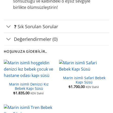
sonsuzluğu ve kalbindeki o eşsiz sevgiyle
birlikte ölümsüzleştirin!
❓ Sık Sorulan Sorular
Değerlendirmeler (0)
HOŞUNUZA GIDEBILIR…
Marin isimli Safari Bebek
Kapı Süsü
Marin isimli Denizci Kız
₺
1.700,00
KDV Dahil
Bebek Kapı Süsü
₺
1.835,00
KDV Dahil