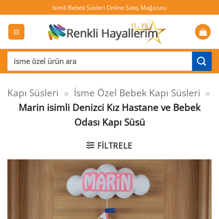
İçeriğe
İsimli Bebek Süsleri Online Satış Mağazası
atla
Ara:
Kapı Süsleri
»
İsme Özel Bebek Kapı Süsleri
»
Marin isimli Denizci Kız Hastane ve Bebek
Odası Kapı Süsü
FILTRELE