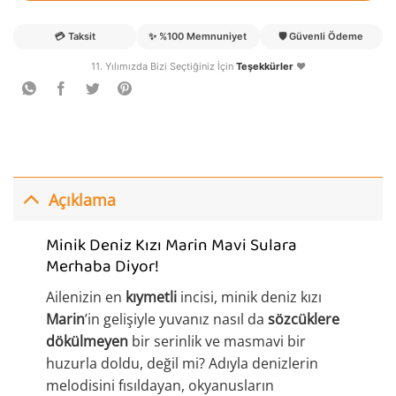
💳
Taksit
✨
%100 Memnuniyet
🛡️
Güvenli Ödeme
11. Yılımızda Bizi Seçtiğiniz İçin
Teşekkürler
❤️
Açıklama
Minik Deniz Kızı Marin Mavi Sulara
Merhaba Diyor!
Ailenizin en
kıymetli
incisi, minik deniz kızı
Marin
’in gelişiyle yuvanız nasıl da
sözcüklere
dökülmeyen
bir serinlik ve masmavi bir
huzurla doldu, değil mi? Adıyla denizlerin
melodisini fısıldayan, okyanusların