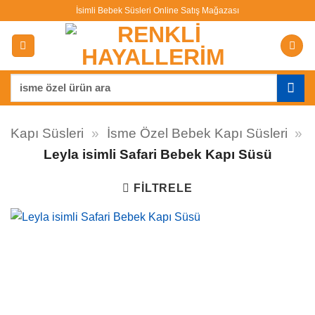
İçeriğe
İsimli Bebek Süsleri Online Satış Mağazası
atla
Ara:
Kapı Süsleri
»
İsme Özel Bebek Kapı Süsleri
»
Leyla isimli Safari Bebek Kapı Süsü
FILTRELE