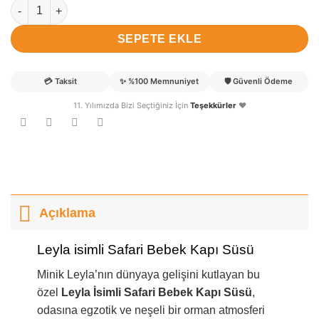
Leyla isimli Safari Bebek Kapı Süsü adet
SEPETE EKLE
💳
Taksit
✨
%100 Memnuniyet
🛡️
Güvenli Ödeme
11. Yılımızda Bizi Seçtiğiniz İçin
Teşekkürler
❤️
Açıklama
Leyla isimli Safari Bebek Kapı Süsü
Minik Leyla’nın dünyaya gelişini kutlayan bu
özel
Leyla İsimli Safari Bebek Kapı Süsü
,
odasına egzotik ve neşeli bir orman atmosferi