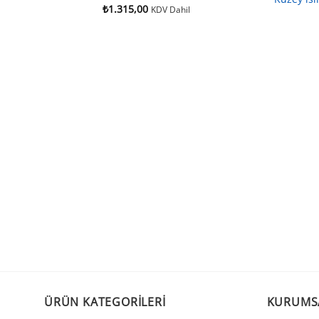
₺
1.315,00
KDV Dahil
 Kapı
ÜRÜN KATEGORILERI
KURUMS