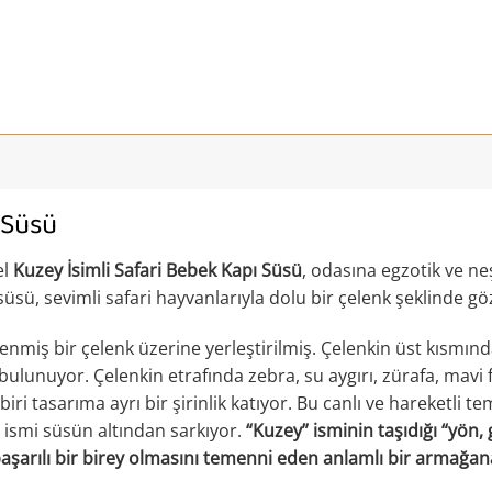
 Süsü
el
Kuzey İsimli Safari Bebek Kapı Süsü
, odasına egzotik ve ne
üsü, sevimli safari hayvanlarıyla dolu bir çelenk şeklinde gö
nmiş bir çelenk üzerine yerleştirilmiş. Çelenkin üst kısmınd
bulunuyor. Çelenkin etrafında zebra, su aygırı, zürafa, mavi fil, 
iri tasarıma ayrı bir şirinlik katıyor. Bu canlı ve hareketli 
” ismi süsün altından sarkıyor.
“Kuzey” isminin taşıdığı “yön,
başarılı bir birey olmasını temenni eden anlamlı bir armağa