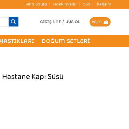
Ana Sayfa
Hakkımızda
SSS
İletişim
₺
0,00
GIRIŞ YAP / ÜYE OL
 YASTIKLARI
DOĞUM SETLERI
ri Hastane Kapı Süsü