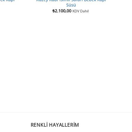
Süsü
₺
2.100,00
KDV Dahil
RENKLI HAYALLERIM