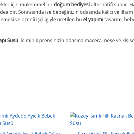
ekler için mükemmel bir
doğum hediyesi
alternatifi sunar. 
dealdir. Sonrasında ise bebeğinizin odasında kalıcı ve ilham 
lzemesi ve özenli işçiliğiyle üretilen bu
el yapımı
tasarım, bebe
Kapı Süsü
ile minik prensinizin odasına macera, neşe ve kişise
mli Aydede Ayıcık Bebek Odası
Kuzey isimli Filli Kasnak Be