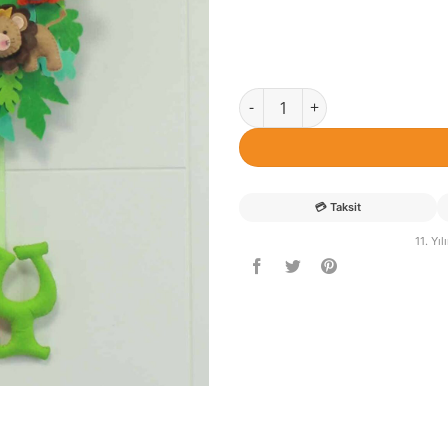
Kuzey isimli Safari Hastane Ka
💳
Taksit
11. Yı