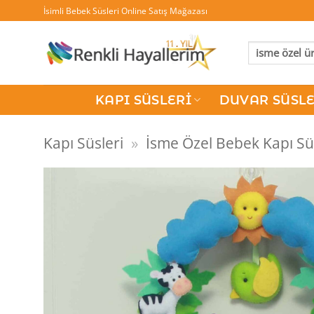
İçeriğe
İsimli Bebek Süsleri Online Satış Mağazası
atla
Ara:
KAPI SÜSLERI
DUVAR SÜSLE
Kapı Süsleri
»
İsme Özel Bebek Kapı Sü