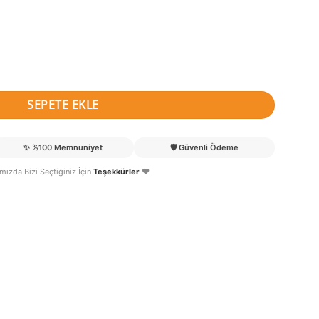
pı Süsü adet
SEPETE EKLE
✨
%100 Memnuniyet
🛡️
Güvenli Ödeme
lımızda Bizi Seçtiğiniz İçin
Teşekkürler
❤️