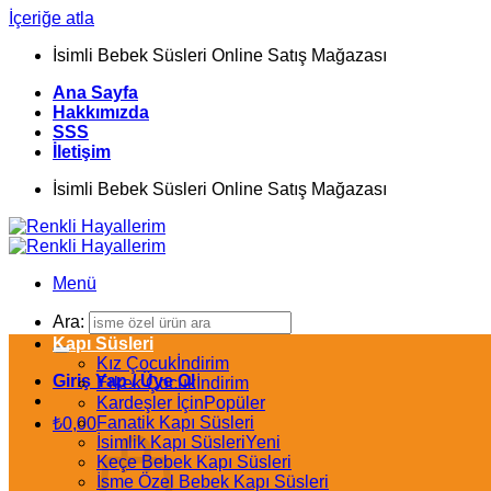
İçeriğe atla
İsimli Bebek Süsleri Online Satış Mağazası
Ana Sayfa
Hakkımızda
SSS
İletişim
İsimli Bebek Süsleri Online Satış Mağazası
Menü
Ara:
Kapı Süsleri
Kız Çocuk
Giriş Yap / Üye Ol
Erkek Çocuk
Kardeşler İçin
Fanatik Kapı Süsleri
₺
0,00
İsimlik Kapı Süsleri
Keçe Bebek Kapı Süsleri
İsme Özel Bebek Kapı Süsleri