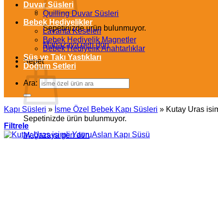
Duvar Süsleri
Quilling Duvar Süsleri
Bebek Hediyelikler
Sepetinizde ürün bulunmuyor.
Lavanta Keseleri
Bebek Hediyelik Magnetler
Mağazaya geri dön
Bebek Hediyelik Anahtarlıklar
Süs ve Takı Yastıkları
Sepet
Doğum Setleri
Ara:
Kapı Süsleri
»
İsme Özel Bebek Kapı Süsleri
»
Kutay Uras isi
Sepetinizde ürün bulunmuyor.
Filtrele
Mağazaya geri dön