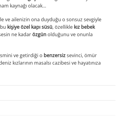
 ilham kaynağı olacak…
iyle ve ailenizin ona duyduğu o sonsuz sevgiyle
 bu
kişiye özel kapı süsü
, özellikle
kız bebek
nsesin ne kadar
özgün
olduğunu ve onunla
smini ve getirdiği o
benzersiz
sevinci, ömür
deniz kızlarının masalsı cazibesi ve hayatınıza