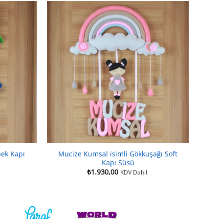
bek Kapı
Mucize Kumsal isimli Gökkuşağı Soft
Kapı Süsü
₺
1.930,00
KDV Dahil