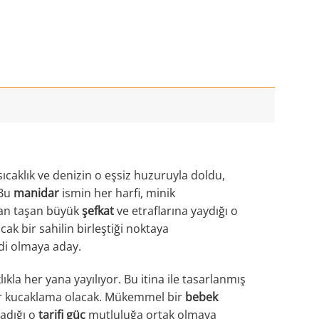
sıcaklık ve denizin o eşsiz huzuruyla doldu,
 Bu
manidar
ismin her harfi, minik
ndan taşan büyük
şefkat
ve etraflarına yaydığı o
ıcak bir sahilin birleştiği noktaya
idi olmaya aday.
ıkla her yana yayılıyor. Bu itina ile tasarlanmış
 bir kucaklama olacak. Mükemmel bir
bebek
şadığı o
tarifi güç
mutluluğa ortak olmaya