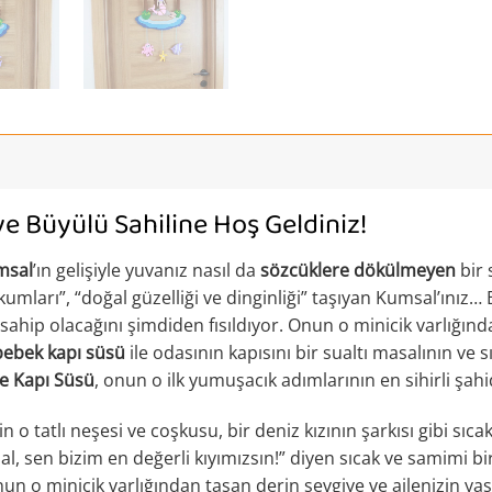
ve Büyülü Sahiline Hoş Geldiniz!
msal
’ın gelişiyle yuvanız nasıl da
sözcüklere dökülmeyen
bir 
ı kumları”, “doğal güzelliği ve dinginliği” taşıyan Kumsal’ınız…
sahip olacağını şimdiden fısıldıyor. Onun o minicik varlığı
bebek kapı süsü
ile odasının kapısını bir sualtı masalının ve s
ne Kapı Süsü
, onun o ilk yumuşacık adımlarının en sihirli şah
o tatlı neşesi ve coşkusu, bir deniz kızının şarkısı gibi sıcakl
al, sen bizim en değerli kıyımızsın!” diyen sıcak ve samimi
un o minicik varlığından taşan derin sevgiye ve ailenizin ya