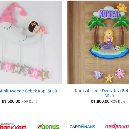
Kumsal isimli Deniz Kızı Be
simli Aydede Bebek Kapı Süsü
Süsü
₺
1.500,00
₺
1.800,00
KDV Dahil
KDV Dahil