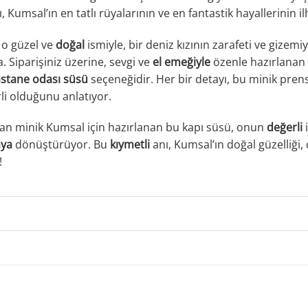
ı, Kumsal’ın en tatlı rüyalarının ve en fantastik hayallerinin
o güzel ve
doğal
ismiyle, bir deniz kızının zarafeti ve gizem
. Siparişiniz üzerine, sevgi ve
el emeğiyle
özenle hazırlanan
stane odası süsü
seçeneğidir. Her bir detayı, bu minik pre
li olduğunu anlatıyor.
olan minik Kumsal için hazırlanan bu kapı süsü, onun
değerli
i
aya
dönüştürüyor. Bu
kıymetli
anı, Kumsal’ın doğal güzelliği, 
!