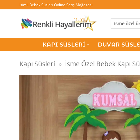
İçeriğe
İsimli Bebek Süsleri Online Satış Mağazası
atla
Ara:
KAPI SÜSLERI
DUVAR SÜSLE
Kapı Süsleri
»
İsme Özel Bebek Kapı Sü