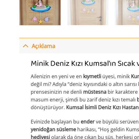
Açıklama
Minik Deniz Kızı Kumsal’ın Sıcak 
Ailenizin en yeni ve en
kıymetli
üyesi, minik
Ku
değil mi? Adıyla “deniz kıyısındaki o altın sarıs
prensesinizin ne denli
müstesna
bir karaktere 
masum enerji, şimdi bu zarif deniz kızı temalı
dönüştürüyor.
Kumsal İsimli Deniz Kızı Hasta
Evinizde başlayan bu
ender
ve büyülü serüvenin 
yenidoğan süsleme
harikası, “Hoş geldin Kums
hediyesi
olarak da öne çıkan bu süs, herkesi on