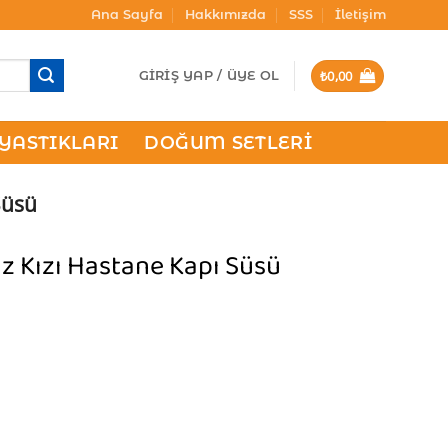
Ana Sayfa
Hakkımızda
SSS
İletişim
₺
0,00
GIRIŞ YAP / ÜYE OL
 YASTIKLARI
DOĞUM SETLERI
Süsü
iz Kızı Hastane Kapı Süsü