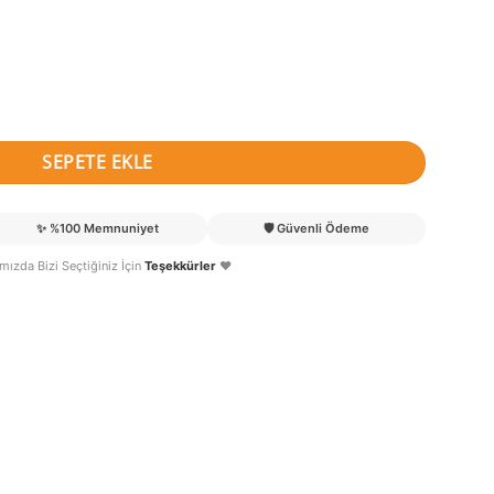
ne Kapı Süsü adet
SEPETE EKLE
✨
%100 Memnuniyet
🛡️
Güvenli Ödeme
lımızda Bizi Seçtiğiniz İçin
Teşekkürler
❤️