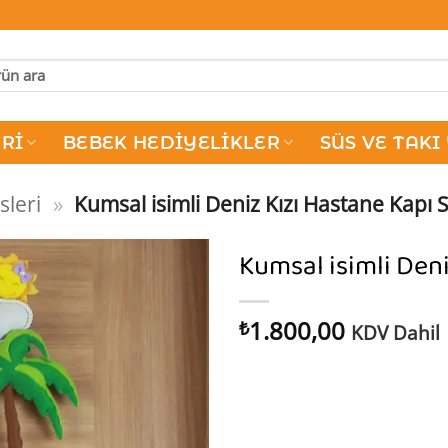
RI
BEBEK HEDIYELIKLER
SÜS VE TAKI
sleri
»
Kumsal isimli Deniz Kızı Hastane Kapı 
Kumsal isimli Den
1.800,00
₺
KDV Dahil