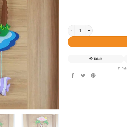
Kumsal isimli Deniz Kızı Hasta
💳
Taksit
11. Yı