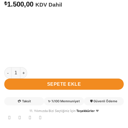
1.500,00
₺
KDV Dahil
Kız Pilot Çocuk Mavi Uçak Kapı Süsü adet
SEPETE EKLE
💳
Taksit
✨
%100 Memnuniyet
🛡️
Güvenli Ödeme
11. Yılımızda Bizi Seçtiğiniz İçin
Teşekkürler
❤️