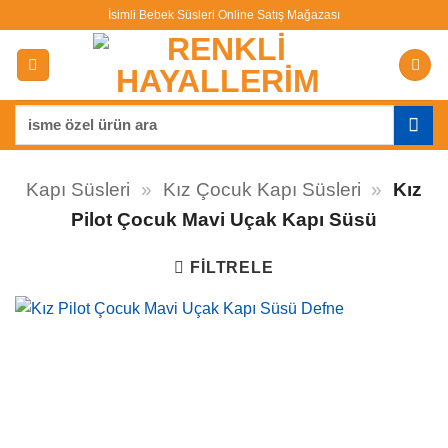
İçeriğe
İsimli Bebek Süsleri Online Satış Mağazası
atla
Ara:
Kapı Süsleri
»
Kız Çocuk Kapı Süsleri
»
Kız
Pilot Çocuk Mavi Uçak Kapı Süsü
FILTRELE