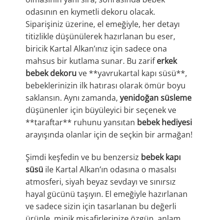
odasının en kıymetli dekoru olacak.
Siparişiniz üzerine, el emeğiyle, her detayı
titizlikle düşünülerek hazırlanan bu eser,
biricik Kartal Alkan’ınız için sadece ona
mahsus bir kutlama sunar. Bu zarif
erkek
bebek dekoru
ve **yavrukartal kapı süsü**,
bebeklerinizin ilk hatırası olarak ömür boyu
saklansın. Aynı zamanda,
yenidoğan süsleme
düşünenler için büyüleyici bir seçenek ve
**taraftar** ruhunu yansıtan
bebek hediyesi
arayışında olanlar için de seçkin bir armağan!
Şimdi keşfedin ve bu benzersiz
bebek kapı
süsü
ile Kartal Alkan’ın odasına o masalsı
atmosferi, siyah beyaz sevdayı ve sınırsız
hayal gücünü taşıyın. El emeğiyle hazırlanan
ve sadece sizin için tasarlanan bu değerli
ürünle, minik misafirlerinize özgün, anlam