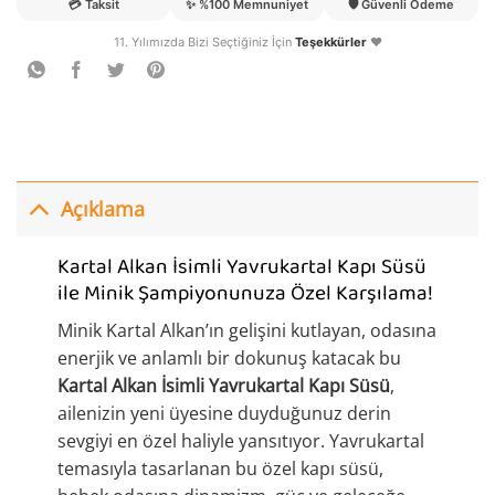
💳
Taksit
✨
%100 Memnuniyet
🛡️
Güvenli Ödeme
11. Yılımızda Bizi Seçtiğiniz İçin
Teşekkürler
❤️
Açıklama
Kartal Alkan İsimli Yavrukartal Kapı Süsü
ile Minik Şampiyonunuza Özel Karşılama!
Minik Kartal Alkan’ın gelişini kutlayan, odasına
enerjik ve anlamlı bir dokunuş katacak bu
Kartal Alkan İsimli Yavrukartal Kapı Süsü
,
ailenizin yeni üyesine duyduğunuz derin
sevgiyi en özel haliyle yansıtıyor. Yavrukartal
temasıyla tasarlanan bu özel kapı süsü,