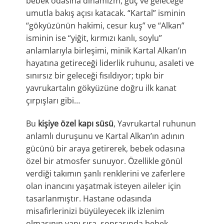
bebek odasına dinamizm, güç ve geleceğe
umutla bakış açısı katacak. “Kartal” isminin
“gökyüzünün hakimi, cesur kuş” ve “Alkan”
isminin ise “yiğit, kırmızı kanlı, soylu”
anlamlarıyla birleşimi, minik Kartal Alkan’ın
hayatına getireceği liderlik ruhunu, asaleti ve
sınırsız bir geleceği fısıldıyor; tıpkı bir
yavrukartalın gökyüzüne doğru ilk kanat
çırpışları gibi…
Bu
kişiye özel kapı süsü
, Yavrukartal ruhunun
anlamlı duruşunu ve Kartal Alkan’ın adının
gücünü bir araya getirerek, bebek odasına
özel bir atmosfer sunuyor. Özellikle gönül
verdiği takımın şanlı renklerini ve zaferlere
olan inancını yaşatmak isteyen aileler için
tasarlanmıştır. Hastane odasında
misafirlerinizi büyüleyecek ilk izlenim
olmasının yanı sıra, sonrasında bebek