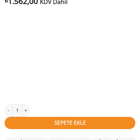
1.562,00
₺
KDV Dahil
Kartal Alkan isimli YavruKartal Kapı Süsü adet
SEPETE EKLE