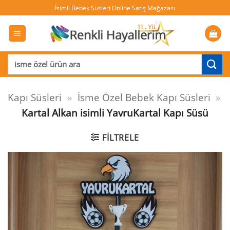
İçeriğe
İsimli Bebek Süsleri Online Satış Mağazası
atla
Ara:
Kapı Süsleri
»
İsme Özel Bebek Kapı Süsleri
»
Kartal Alkan isimli YavruKartal Kapı Süsü
FILTRELE