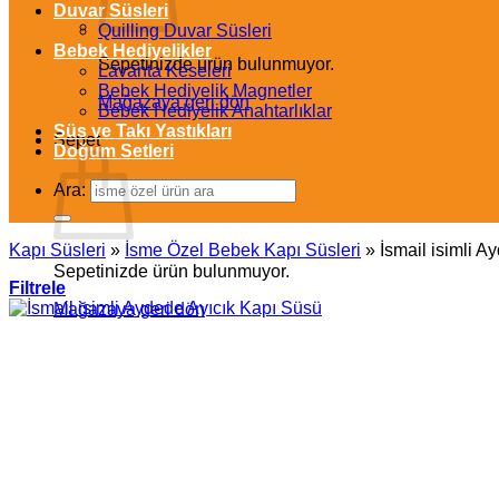
Duvar Süsleri
Quilling Duvar Süsleri
Bebek Hediyelikler
Sepetinizde ürün bulunmuyor.
Lavanta Keseleri
Bebek Hediyelik Magnetler
Mağazaya geri dön
Bebek Hediyelik Anahtarlıklar
Süs ve Takı Yastıkları
Sepet
Doğum Setleri
Ara:
Kapı Süsleri
»
İsme Özel Bebek Kapı Süsleri
»
İsmail isimli 
Sepetinizde ürün bulunmuyor.
Filtrele
Mağazaya geri dön