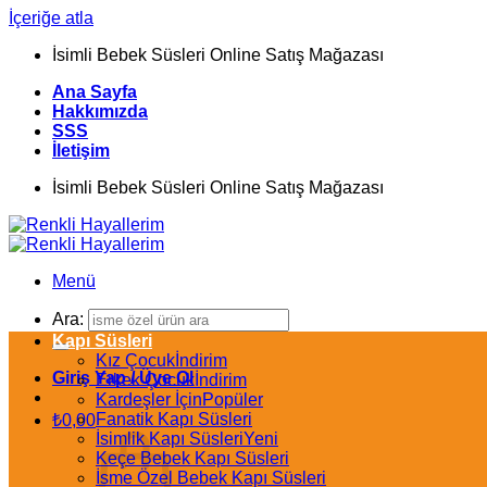
İçeriğe atla
İsimli Bebek Süsleri Online Satış Mağazası
Ana Sayfa
Hakkımızda
SSS
İletişim
İsimli Bebek Süsleri Online Satış Mağazası
Menü
Ara:
Kapı Süsleri
Kız Çocuk
Giriş Yap / Üye Ol
Erkek Çocuk
Kardeşler İçin
Fanatik Kapı Süsleri
₺
0,00
İsimlik Kapı Süsleri
Keçe Bebek Kapı Süsleri
İsme Özel Bebek Kapı Süsleri