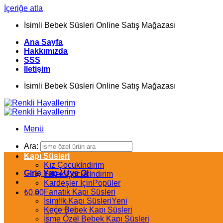
İçeriğe atla
İsimli Bebek Süsleri Online Satış Mağazası
Ana Sayfa
Hakkımızda
SSS
İletişim
İsimli Bebek Süsleri Online Satış Mağazası
Menü
Ara:
Kapı Süsleri
Kız Çocuk
Giriş Yap / Üye Ol
Erkek Çocuk
Kardeşler İçin
Fanatik Kapı Süsleri
₺
0,00
İsimlik Kapı Süsleri
Keçe Bebek Kapı Süsleri
İsme Özel Bebek Kapı Süsleri