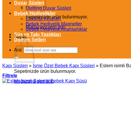
Duvar Süsleri
Quilling Duvar Süsleri
Bebek Hediyelikler
Sepetinizde ürün bulunmuyor.
Lavanta Keseleri
Bebek Hediyelik Magnetler
Mağazaya geri dön
Bebek Hediyelik Anahtarlıklar
Süs ve Takı Yastıkları
Sepet
Doğum Setleri
Ara:
Kapı Süsleri
»
İsme Özel Bebek Kapı Süsleri
»
Eslem isimli B
Sepetinizde ürün bulunmuyor.
Filtrele
Mağazaya geri dön