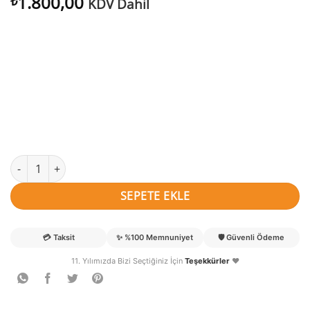
1.800,00
₺
KDV Dahil
Ediz isimli Denizci Kapı Süsü adet
SEPETE EKLE
💳
Taksit
✨
%100 Memnuniyet
🛡️
Güvenli Ödeme
11. Yılımızda Bizi Seçtiğiniz İçin
Teşekkürler
❤️