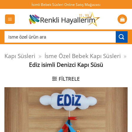
İçeriğe
İsimli Bebek Süsleri Online Satış Mağazası
atla
Ara:
Kapı Süsleri
»
İsme Özel Bebek Kapı Süsleri
»
Ediz isimli Denizci Kapı Süsü
FILTRELE