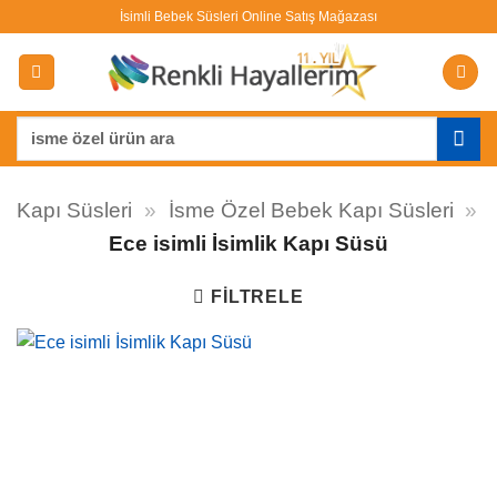
İçeriğe
İsimli Bebek Süsleri Online Satış Mağazası
atla
Ara:
Kapı Süsleri
»
İsme Özel Bebek Kapı Süsleri
»
Ece isimli İsimlik Kapı Süsü
FILTRELE