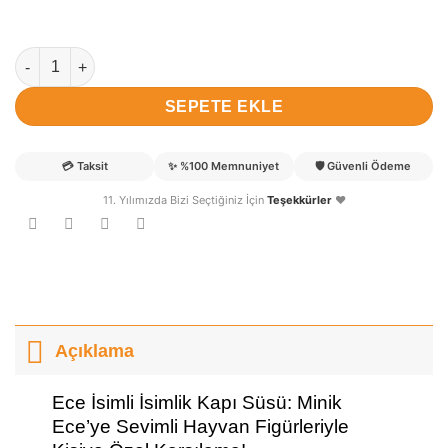
Ece isimli İsimlik Kapı Süsü adet
SEPETE EKLE
💳
Taksit
✨
%100 Memnuniyet
🛡️
Güvenli Ödeme
11. Yılımızda Bizi Seçtiğiniz İçin
Teşekkürler
❤️
Açıklama
Ece İsimli İsimlik Kapı Süsü: Minik
Ece’ye Sevimli Hayvan Figürleriyle