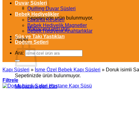
Duvar Süsleri
Quilling Duvar Süsleri
Bebek Hediyelikler
Sepetinizde ürün bulunmuyor.
Lavanta Keseleri
Bebek Hediyelik Magnetler
Mağazaya geri dön
Bebek Hediyelik Anahtarlıklar
Süs ve Takı Yastıkları
Sepet
Doğum Setleri
Ara:
Kapı Süsleri
»
İsme Özel Bebek Kapı Süsleri
»
Doruk isimli S
Sepetinizde ürün bulunmuyor.
Filtrele
Mağazaya geri dön