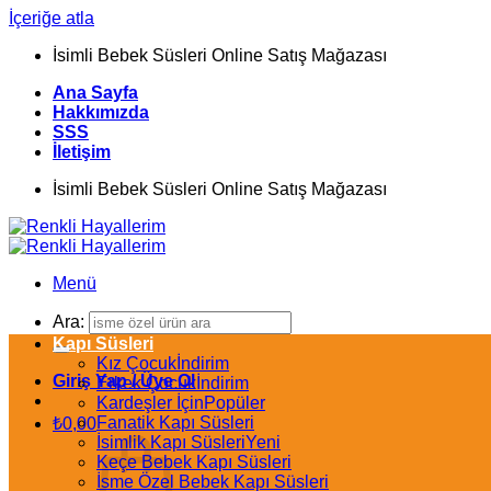
İçeriğe atla
İsimli Bebek Süsleri Online Satış Mağazası
Ana Sayfa
Hakkımızda
SSS
İletişim
İsimli Bebek Süsleri Online Satış Mağazası
Menü
Ara:
Kapı Süsleri
Kız Çocuk
Giriş Yap / Üye Ol
Erkek Çocuk
Kardeşler İçin
Fanatik Kapı Süsleri
₺
0,00
İsimlik Kapı Süsleri
Keçe Bebek Kapı Süsleri
İsme Özel Bebek Kapı Süsleri