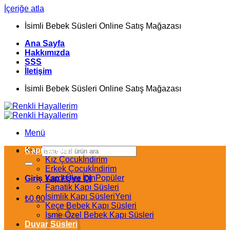
İçeriğe atla
İsimli Bebek Süsleri Online Satış Mağazası
Ana Sayfa
Hakkımızda
SSS
İletişim
İsimli Bebek Süsleri Online Satış Mağazası
Menü
Kapı Süsleri
Ara:
Kız Çocuk
Erkek Çocuk
Kardeşler İçin
Giriş Yap / Üye Ol
Fanatik Kapı Süsleri
İsimlik Kapı Süsleri
₺
0,00
Keçe Bebek Kapı Süsleri
İsme Özel Bebek Kapı Süsleri
Duvar Süsleri