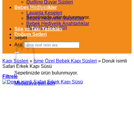
Quilling Duvar Süsleri
Bebek Hediyelikler
Lavanta Keseleri
Sepetinizde ürün bulunmuyor.
Bebek Hediyelik Magnetler
Bebek Hediyelik Anahtarlıklar
Mağazaya geri dön
Süs ve Takı Yastıkları
Doğum Setleri
Sepet
Ara:
Kapı Süsleri
»
İsme Özel Bebek Kapı Süsleri
»
Doruk isimli
Safari Erkek Kapı Süsü
Sepetinizde ürün bulunmuyor.
Filtrele
Mağazaya geri dön