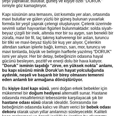
yeşil yapraklar, bulutlar, güneş ve kişiye özel “DORUK”
ismiyle göz kamaştırıyor.
Kapı süsünün ana temasını, üst kısımda yer alan, ortasında
mavi bulutlar ve gülen yüzlü bir güneş bulunan yuvarlak
formda bir yeşil yaprak çelengi oluşturuyor. Çelenk üzerinde
sevimli safari hayvanları figürleri bulunmaktadır: solda siyah-
beyaz çizgili bir inek, altında mor bir su aygırı, sarı benekli bir
zürafa, mavi bir fil, taç takmış kahverengi bir aslan, turuncu
bir tilki ve mavi-beyaz tüylü bir kuş yer alıyor. Çelenkin
altından sarkan iplerle bağlı, kırmızı, sarı, mor, turuncu ve
mavi tonlarda, büyük ve belirgin harflerle yazılmış “DORUK”
ismi yer alıyor. Her bir detay, bebeğinizin odasına hayal
gücünü besleyen, pozitif ve enerji dolu bir hava katıyor.
“Doruk” isminin taşıdığı “zirve, en yüksek nokta” anlamı,
bu kapı süsünü minik Doruk’un hayat yolculuğunda
aydınlık, neşeli ve başarılı bir birey olmasını temenni
eden anlamlı bir armağana dönüştürüyor.
Bu
kişiye özel kapı süsü
, yeni doğan erkek bebekler için
mükemmel bir
doğum hediyesi
alternatifi sunar. Hastane
odasında misafirlerinizi tebessümle karşılayacak şık bir
hastane odası süsü
olarak idealdir. Sonrasında ise
bebeğinizin odasında kalıcı ve ilham verici bir
bebek odası
dekoru
olarak uzun yıllar anılarınızı süsleyecektir. Kaliteli