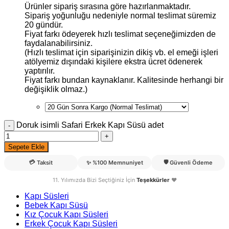
Ürünler sipariş sırasına göre hazırlanmaktadır.
Sipariş yoğunluğu nedeniyle normal teslimat süremiz
20 gündür.
Fiyat farkı ödeyerek hızlı teslimat seçeneğimizden de
faydalanabilirsiniz.
(Hızlı teslimat için siparişinizin dikiş vb. el emeği işleri
atölyemiz dışındaki kişilere ekstra ücret ödenerek
yaptırılır.
Fiyat farkı bundan kaynaklanır. Kalitesinde herhangi bir
değişiklik olmaz.)
Doruk isimli Safari Erkek Kapı Süsü adet
Sepete Ekle
💳
🛡️
Taksit
✨
%100 Memnuniyet
Güvenli Ödeme
11. Yılımızda Bizi Seçtiğiniz İçin
Teşekkürler
❤️
Kapı Süsleri
Bebek Kapı Süsü
Kız Çocuk Kapı Süsleri
Erkek Çocuk Kapı Süsleri