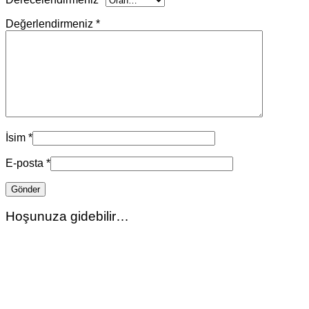
Değerlendirmeniz
*
İsim
*
E-posta
*
Hoşunuza gidebilir…