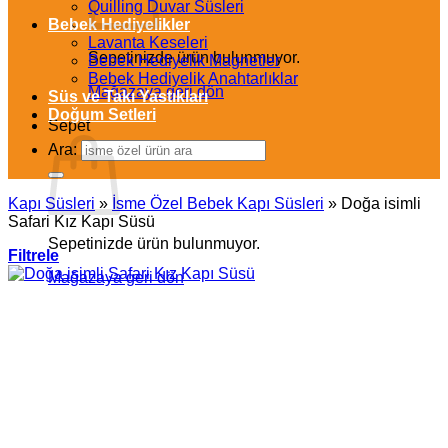
Quilling Duvar Süsleri
Bebek Hediyelikler
Lavanta Keseleri
Sepetinizde ürün bulunmuyor.
Bebek Hediyelik Magnetler
Bebek Hediyelik Anahtarlıklar
Mağazaya geri dön
Süs ve Takı Yastıkları
Doğum Setleri
Sepet
Ara:
Kapı Süsleri
»
İsme Özel Bebek Kapı Süsleri
»
Doğa isimli
Safari Kız Kapı Süsü
Sepetinizde ürün bulunmuyor.
Filtrele
Mağazaya geri dön