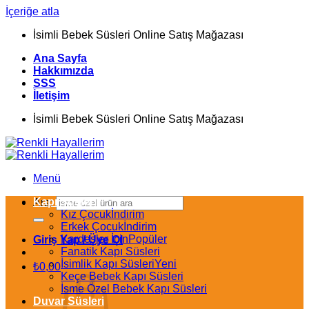
İçeriğe atla
İsimli Bebek Süsleri Online Satış Mağazası
Ana Sayfa
Hakkımızda
SSS
İletişim
İsimli Bebek Süsleri Online Satış Mağazası
Menü
Kapı Süsleri
Ara:
Kız Çocuk
Erkek Çocuk
Kardeşler İçin
Giriş Yap / Üye Ol
Fanatik Kapı Süsleri
İsimlik Kapı Süsleri
₺
0,00
Keçe Bebek Kapı Süsleri
İsme Özel Bebek Kapı Süsleri
Duvar Süsleri