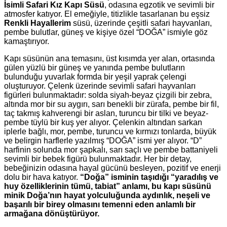
İsimli Safari Kız Kapı Süsü
, odasına egzotik ve sevimli bir
atmosfer katıyor. El emeğiyle, titizlikle tasarlanan bu eşsiz
Renkli Hayallerim
süsü, üzerinde çeşitli safari hayvanları,
pembe bulutlar, güneş ve kişiye özel “DOĞA” ismiyle göz
kamaştırıyor.
Kapı süsünün ana temasını, üst kısımda yer alan, ortasında
gülen yüzlü bir güneş ve yanında pembe bulutların
bulunduğu yuvarlak formda bir yeşil yaprak çelengi
oluşturuyor. Çelenk üzerinde sevimli safari hayvanları
figürleri bulunmaktadır: solda siyah-beyaz çizgili bir zebra,
altında mor bir su aygırı, sarı benekli bir zürafa, pembe bir fil,
taç takmış kahverengi bir aslan, turuncu bir tilki ve beyaz-
pembe tüylü bir kuş yer alıyor. Çelenkin altından sarkan
iplerle bağlı, mor, pembe, turuncu ve kırmızı tonlarda, büyük
ve belirgin harflerle yazılmış “DOĞA” ismi yer alıyor. “D”
harfinin solunda mor şapkalı, sarı saçlı ve pembe battaniyeli
sevimli bir bebek figürü bulunmaktadır. Her bir detay,
bebeğinizin odasına hayal gücünü besleyen, pozitif ve enerji
dolu bir hava katıyor.
“Doğa” isminin taşıdığı “yaradılış ve
huy özelliklerinin tümü, tabiat” anlamı, bu kapı süsünü
minik Doğa’nın hayat yolculuğunda aydınlık, neşeli ve
başarılı bir birey olmasını temenni eden anlamlı bir
armağana dönüştürüyor.