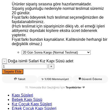
Ürünler sipariş sırasına göre hazırlanmaktadır.
Sipariş yoğunluğu nedeniyle normal teslimat süremiz
20 gündür.
Fiyat farkı ödeyerek hızlı teslimat seçeneğimizden de
faydalanabilirsiniz.
(Hızlı teslimat için siparişinizin dikiş vb. el emeği işleri
atölyemiz dışındaki kişilere ekstra ücret ödenerek
yaptırılır.
Fiyat farkı bundan kaynaklanır. Kalitesinde herhangi bir
değişiklik olmaz.)
Doğa isimli Safari Kız Kapı Süsü adet
Sepete Ekle
💳
🛡️
Taksit
✨
%100 Memnuniyet
Güvenli Ödeme
11. Yılımızda Bizi Seçtiğiniz İçin
Teşekkürler
❤️
Kapı Süsleri
Bebek Kapı Süsü
Kız Çocuk Kapı Süsleri
Erkek Çocuk Kapı Süsleri