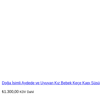
Doğa İsimli Aydede ve Uyuyan Kız Bebek Keçe Kapı Süsü
₺
1.300,00
KDV Dahil