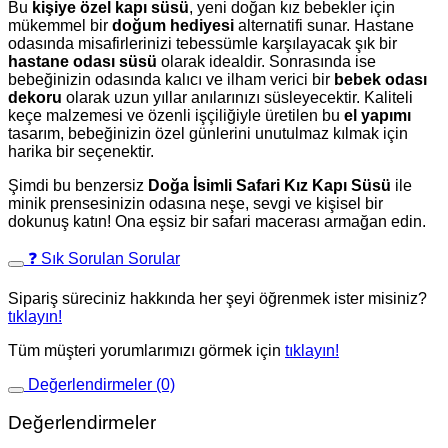
Bu
kişiye özel kapı süsü
, yeni doğan kız bebekler için
mükemmel bir
doğum hediyesi
alternatifi sunar. Hastane
odasında misafirlerinizi tebessümle karşılayacak şık bir
hastane odası süsü
olarak idealdir. Sonrasında ise
bebeğinizin odasında kalıcı ve ilham verici bir
bebek odası
dekoru
olarak uzun yıllar anılarınızı süsleyecektir. Kaliteli
keçe malzemesi ve özenli işçiliğiyle üretilen bu
el yapımı
tasarım, bebeğinizin özel günlerini unutulmaz kılmak için
harika bir seçenektir.
Şimdi bu benzersiz
Doğa İsimli Safari Kız Kapı Süsü
ile
minik prensesinizin odasına neşe, sevgi ve kişisel bir
dokunuş katın! Ona eşsiz bir safari macerası armağan edin.
❓ Sık Sorulan Sorular
Sipariş süreciniz hakkında her şeyi öğrenmek ister misiniz?
tıklayın!
Tüm müşteri yorumlarımızı görmek için
tıklayın!
Değerlendirmeler (0)
Değerlendirmeler