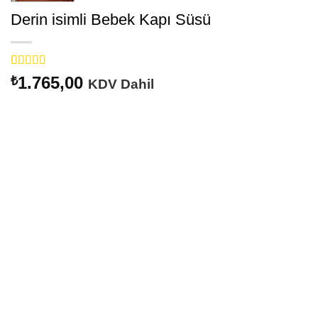
Derin isimli Bebek Kapı Süsü
1
müşteri
1.765,00
₺
KDV Dahil
puanına
dayanarak 5
üzerinden
5
puan aldı