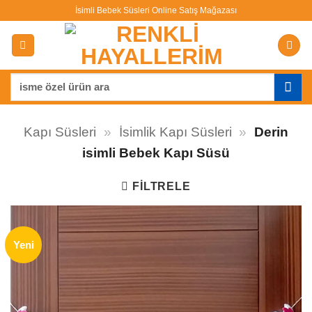
İçeriğe
İsimli Bebek Süsleri Online Satış Mağazası
atla
Ara:
Kapı Süsleri
»
İsimlik Kapı Süsleri
»
Derin
isimli Bebek Kapı Süsü
FILTRELE
Yeni