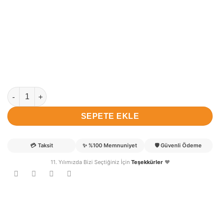
Derin isimli Bebek Kapı Süsü adet
SEPETE EKLE
💳
Taksit
✨
%100 Memnuniyet
🛡️
Güvenli Ödeme
11. Yılımızda Bizi Seçtiğiniz İçin
Teşekkürler
❤️